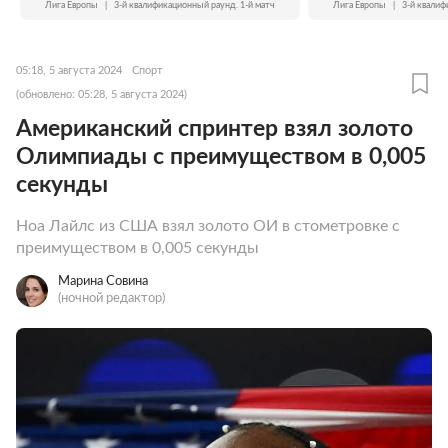
Лига Европы
|
3-й квалификационный раунд. 1-й матч
Лига Европы
|
3-й квалиф
05:18, 5 августа 2024
Спорт
(обновлено: 05:28, 5 августа 2024)
Американский спринтер взял золото
Олимпиады с преимуществом в 0,005
секунды
Ноа Лайлс из США взял золото ОИ в стометровке с
преимуществом в 0,005 секунды
Марина Совина
(ночной редактор)