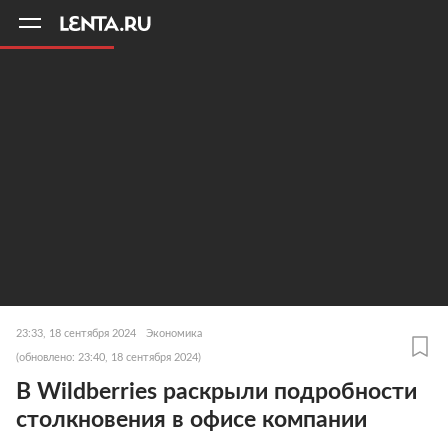
11
A
23:33, 18 сентября 2024
Экономика
(обновлено: 23:40, 18 сентября 2024)
В Wildberries раскрыли подробности
столкновения в офисе компании