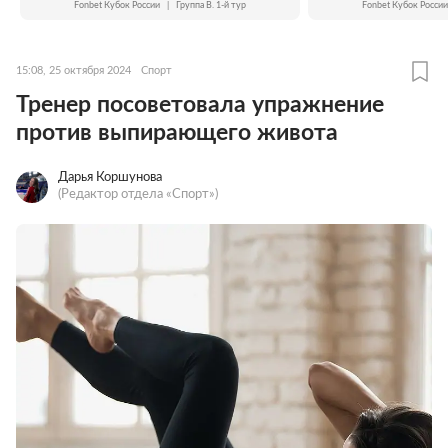
Fonbet Кубок России
|
Группа B. 1-й тур
Fonbet Кубок России
15:08, 25 октября 2024
Спорт
Тренер посоветовала упражнение
против выпирающего живота
Дарья Коршунова
(Редактор отдела «Спорт»)