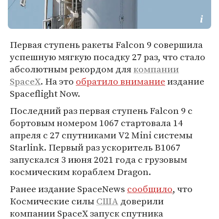
Первая ступень ракеты Falcon 9 совершила
успешную мягкую посадку 27 раз, что стало
абсолютным рекордом для
компании
SpaceX
. На это
обратило внимание
издание
Spaceflight Now.
Последний раз первая ступень Falcon 9 с
бортовым номером 1067 стартовала 14
апреля с 27 спутниками V2 Mini системы
Starlink. Первый раз ускоритель B1067
запускался 3 июня 2021 года с грузовым
космическим кораблем Dragon.
Ранее издание SpaceNews
сообщило
, что
Космические силы
США
доверили
компании SpaceX запуск спутника