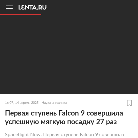
11
A
16:07, 14 апреля 2025
Наука и техника
Первая ступень Falcon 9 совершила
успешную мягкую посадку 27 раз
Spaceflight Now: Первая ступень Falcon 9 совершила