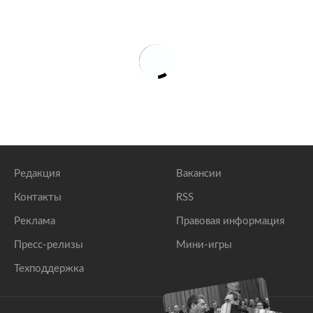
Редакция
Вакансии
Контакты
RSS
Реклама
Правовая информация
Пресс-релизы
Мини-игры
Техподдержка