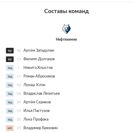
Составы команд
Нефтехимик
вр
50
Артём Загидулин
вр
53
Филипп Долганов
зщ
7
Никита Хлыстов
зщ
17
Роман Абросимов
зщ
13
Лукаш Клок
зщ
96
Владислав Леонтьев
зщ
24
Артём Сериков
зщ
55
Илья Пастухов
зщ
22
Лука Профака
нп
23
Владимир Брюквин