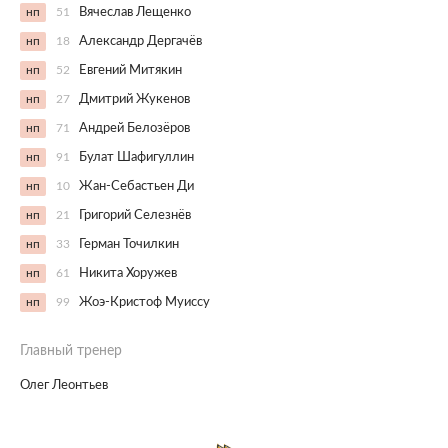
нп
51
Вячеслав Лещенко
нп
18
Александр Дергачёв
нп
52
Евгений Митякин
нп
27
Дмитрий Жукенов
нп
71
Андрей Белозёров
нп
91
Булат Шафигуллин
нп
10
Жан-Себастьен Ди
нп
21
Григорий Селезнёв
нп
33
Герман Точилкин
нп
61
Никита Хоружев
нп
99
Жоэ-Кристоф Муиссу
Главный тренер
Олег Леонтьев