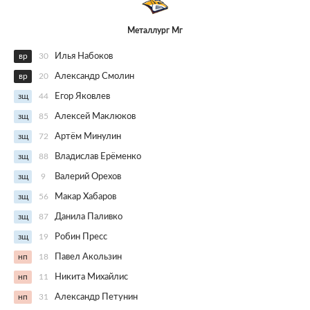
Металлург Мг
вр
30
Илья Набоков
вр
20
Александр Смолин
зщ
44
Егор Яковлев
зщ
85
Алексей Маклюков
зщ
72
Артём Минулин
зщ
88
Владислав Ерёменко
зщ
9
Валерий Орехов
зщ
56
Макар Хабаров
зщ
87
Данила Паливко
зщ
19
Робин Пресс
нп
18
Павел Акользин
нп
11
Никита Михайлис
нп
31
Александр Петунин