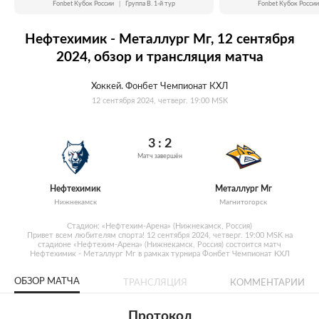
Fonbet Кубок России
|
Группа B. 1-й тур
Fonbet Кубок России
Нефтехимик - Металлург Мг, 12 сентября
2024, обзор и трансляция матча
Хоккей. Фонбет Чемпионат КХЛ
12 сентября 2024, четверг. 19:00 MSK
3 : 2
Матч завершён
Нефтехимик
Металлург Мг
Нижнекамск
Магнитогорск
Стадион: «Нефтехим-Арена» (Нижнекамск, Россия)
Привет всем любителям спорта! 12 сентября 2024, четверг. 19:00 MSK на
стадионе «Нефтехим-Арена» (Нижнекамск, Россия) состоится матч
Нефтехимик - Металлург Мг в рамках турнира Фонбет Чемпионат КХЛ
ОБЗОР МАТЧА
ТРАНСЛЯЦИЯ
КОММЕНТАРИИ
Протокол