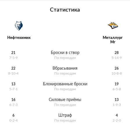
Статистика
Нефтехимик
Металлург
Мг
Броски в створ
21
28
7-5-9
По периодам
5-14-9
Вбрасывания
22
26
8-10-4
По периодам
10-8-8
Блокированные броски
13
19
5-7-1
По периодам
6-5-8
Силовые приёмы
16
13
6-7-3
По периодам
1-9-3
Штраф
6
4
0-2-4
По периодам
2-2-0