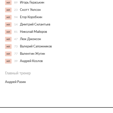
нп
89
Игорь Гераськин
нп
23
Скотт Уилсон
нп
94
Егор Коробкин
нп
14
Дмитрий Силантьев
нп
81
Николай Майоров
нп
47
Люк Джонсон
нп
73
Валерий Сапожников
нп
77
Валентин Жугин
нп
39
Андрей Козлов
Главный тренер
Андрей Разин