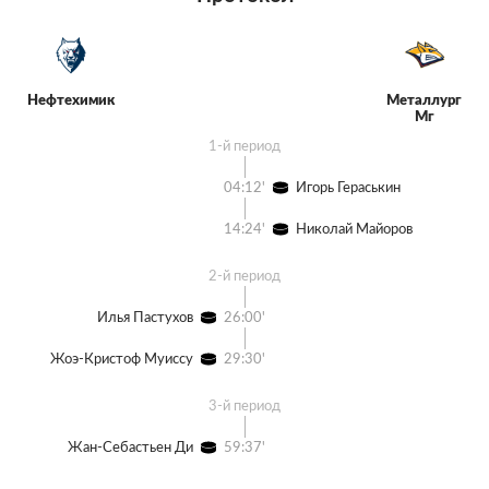
Нефтехимик
Металлург
Мг
1-й период
04:12'
Игорь Гераськин
14:24'
Николай Майоров
2-й период
Илья Пастухов
26:00'
Жоэ-Кристоф Муиссу
29:30'
3-й период
Жан-Себастьен Ди
59:37'