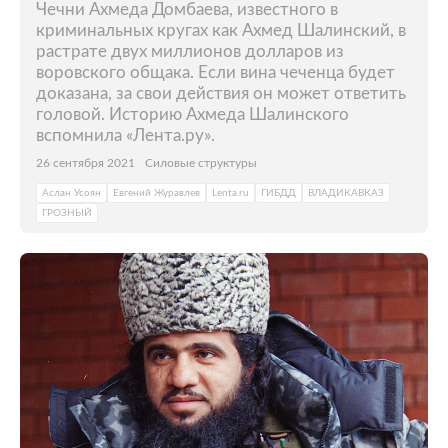
Чечни Ахмеда Домбаева, известного в
криминальных кругах как Ахмед Шалинский, в
растрате двух миллионов долларов из
воровского общака. Если вина чеченца будет
доказана, за свои действия он может ответить
головой. Историю Ахмеда Шалинского
вспомнила «Лента.ру».
26 сентября 2021
Силовые структуры
Аслан Усоян
Евгений Журавлев
Lenta.ru
ГИБДД
ВЛАДИКАВКАЗ
ГРОЗНЫЙ