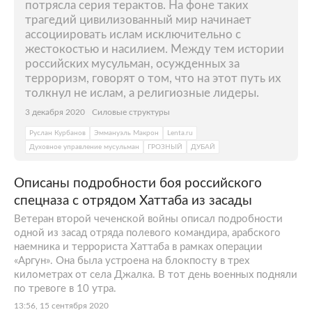
потрясла серия терактов. На фоне таких
трагедий цивилизованный мир начинает
ассоциировать ислам исключительно с
жестокостью и насилием. Между тем истории
российских мусульман, осужденных за
терроризм, говорят о том, что на этот путь их
толкнул не ислам, а религиозные лидеры.
3 декабря 2020
Силовые структуры
Руслан Курбанов
Эммануэль Макрон
Lenta.ru
Духовное управление мусульман
ГРОЗНЫЙ
ДУБАЙ
Описаны подробности боя российского
спецназа с отрядом Хаттаба из засады
Ветеран второй чеченской войны описал подробности
одной из засад отряда полевого командира, арабского
наемника и террориста Хаттаба в рамках операции
«Аргун». Она была устроена на блокпосту в трех
километрах от села Джалка. В тот день военных подняли
по тревоге в 10 утра.
13:56, 15 сентября 2020