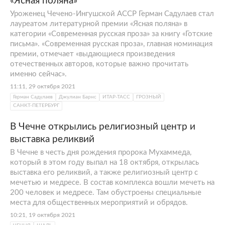
«Ясная поляна»
Уроженец Чечено-Ингушской АССР Герман Садулаев стал
лауреатом литературной премии «Ясная поляна» в
категории «Современная русская проза» за книгу «Готские
письма». «Современная русская проза», главная номинация
премии, отмечает «выдающиеся произведения
отечественных авторов, которые важно прочитать
именно сейчас».
11:11, 29 октября 2021
Герман Садулаев
Джулиан Барнс
ИТАР-ТАСС
ГРОЗНЫЙ
САНКТ-ПЕТЕРБУРГ
В Чечне открылись религиозный центр и
выставка реликвий
В Чечне в честь дня рождения пророка Мухаммеда,
который в этом году выпал на 18 октября, открылась
выставка его реликвий, а также религиозный центр с
мечетью и медресе. В состав комплекса вошли мечеть на
200 человек и медресе. Там обустроены специальные
места для общественных мероприятий и обрядов.
10:21, 19 октября 2021