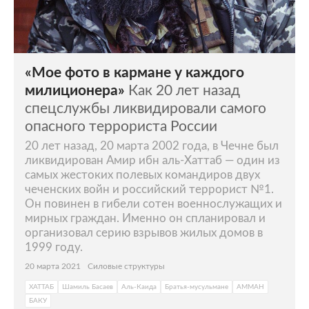
«Мое фото в кармане у каждого
милиционера»
Как 20 лет назад
спецслужбы ликвидировали самого
опасного террориста России
20 лет назад, 20 марта 2002 года, в Чечне был
ликвидирован Амир ибн аль-Хаттаб — один из
самых жестоких полевых командиров двух
чеченских войн и российский террорист №1.
Он повинен в гибели сотен военнослужащих и
мирных граждан. Именно он спланировал и
организовал серию взрывов жилых домов в
1999 году.
20 марта 2021
Силовые структуры
ХАТТАБ
Шамиль Басаев
Аль-Каида
Братья-мусульмане
АММАН
БАКУ