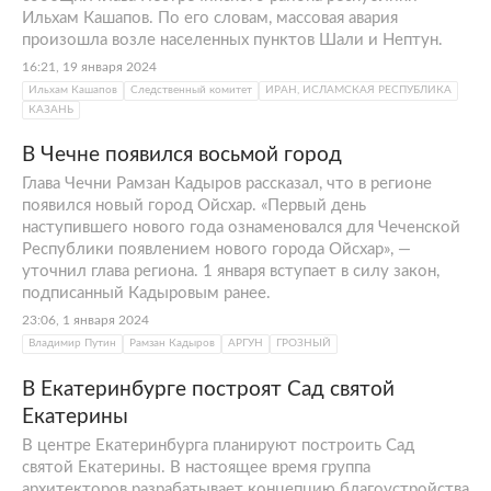
Ильхам Кашапов. По его словам, массовая авария
произошла возле населенных пунктов Шали и Нептун.
16:21, 19 января 2024
Ильхам Кашапов
Следственный комитет
ИРАН, ИСЛАМСКАЯ РЕСПУБЛИКА
КАЗАНЬ
В Чечне появился восьмой город
Глава Чечни Рамзан Кадыров рассказал, что в регионе
появился новый город Ойсхар. «Первый день
наступившего нового года ознаменовался для Чеченской
Республики появлением нового города Ойсхар», —
уточнил глава региона. 1 января вступает в силу закон,
подписанный Кадыровым ранее.
23:06, 1 января 2024
Владимир Путин
Рамзан Кадыров
АРГУН
ГРОЗНЫЙ
В Екатеринбурге построят Сад святой
Екатерины
В центре Екатеринбурга планируют построить Сад
святой Екатерины. В настоящее время группа
архитекторов разрабатывает концепцию благоустройства