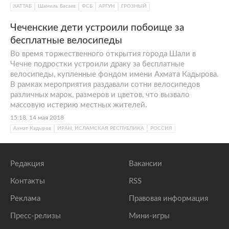
ХАТТАБ
Шамиль Басаев
ФСБ
АРГУН
ГРОЗНЫЙ
Чеченские дети устроили побоище за
бесплатные велосипеды
Во время торжественного открытия города Шали в
Чечне подростки устроили драку за бесплатные
велосипеды, купленные фондом имени Ахмата Кадырова.
В рамках мероприятия раздавали сотни велосипедов
различных марок, размеров и цветов, что вызвало
массовую истерию местных жителей.
15:18, 14 мая 2018
Ахмат Кадыров
ИРАН, ИСЛАМСКАЯ РЕСПУБЛИКА
РОССИЯ
Редакция
Вакансии
Контакты
RSS
Реклама
Правовая информация
Пресс-релизы
Мини-игры