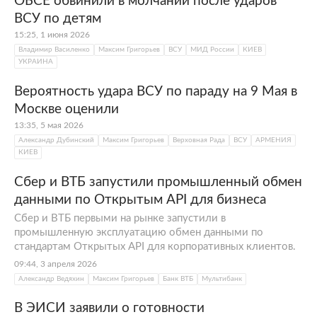
ОБСЕ обвинили в молчании после ударов
ВСУ по детям
15:25, 1 июня 2026
Владимир Василенко
Максим Григорьев
ВСУ
МИД России
КИЕВ
УКРАИНА
Вероятность удара ВСУ по параду на 9 Мая в
Москве оценили
13:35, 5 мая 2026
Александр Дубинский
Максим Григорьев
Верховная Рада
ВСУ
АРМЕНИЯ
КИЕВ
Сбер и ВТБ запустили промышленный обмен
данными по Открытым API для бизнеса
Сбер и ВТБ первыми на рынке запустили в
промышленную эксплуатацию обмен данными по
стандартам Открытых API для корпоративных клиентов.
09:44, 3 апреля 2026
Александр Ведяхин
Максим Григорьев
Банк ВТБ
Мультибанк
В ЭИСИ заявили о готовности