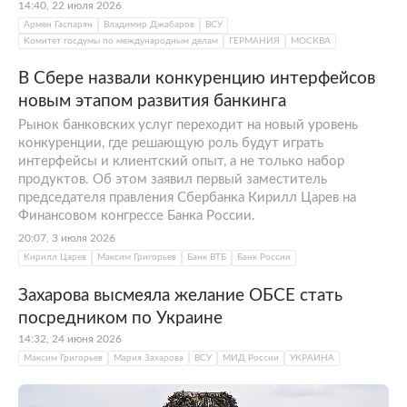
14:40, 22 июля 2026
Армен Гаспарян
Владимир Джабаров
ВСУ
Комитет госдумы по международным делам
ГЕРМАНИЯ
МОСКВА
В Сбере назвали конкуренцию интерфейсов
новым этапом развития банкинга
Рынок банковских услуг переходит на новый уровень
конкуренции, где решающую роль будут играть
интерфейсы и клиентский опыт, а не только набор
продуктов. Об этом заявил первый заместитель
председателя правления Сбербанка Кирилл Царев на
Финансовом конгрессе Банка России.
20:07, 3 июля 2026
Кирилл Царев
Максим Григорьев
Банк ВТБ
Банк России
Захарова высмеяла желание ОБСЕ стать
посредником по Украине
14:32, 24 июня 2026
Максим Григорьев
Мария Захарова
ВСУ
МИД России
УКРАИНА