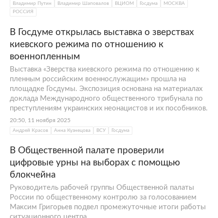
Владимир Путин
Владимир Шаповалов
ВЦИОМ
Госдума
МОСКВА
РОССИЯ
В Госдуме открылась выставка о зверствах
киевского режима по отношению к
военнопленным
Выставка «Зверства киевского режима по отношению к
пленным российским военнослужащим» прошла на
площадке Госдумы. Экспозиция основана на материалах
доклада Международного общественного трибунала по
преступлениям украинских неонацистов и их пособников.
20:50, 11 ноября 2025
Андрей Красов
Анна Кузнецова
ВСУ
Госдума
В Общественной палате проверили
цифровые урны на выборах с помощью
блокчейна
Руководитель рабочей группы Общественной палаты
России по общественному контролю за голосованием
Максим Григорьев подвел промежуточные итоги работы
ситуационного центра.