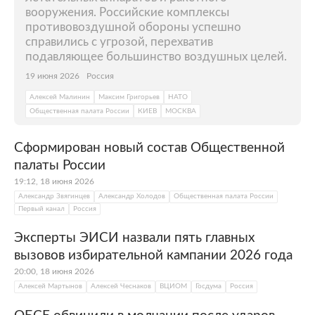
вооружения. Российские комплексы
противовоздушной обороны успешно
справились с угрозой, перехватив
подавляющее большинство воздушных целей.
19 июня 2026
Россия
Алексей Малинин
Максим Григорьев
НАТО
Общественная палата России
КИЕВ
МОСКВА
Сформирован новый состав Общественной
палаты России
19:12, 18 июня 2026
Александр Звягинцев
Александр Холодов
Общественная палата России
Первый канал
Россия
Эксперты ЭИСИ назвали пять главных
вызовов избирательной кампании 2026 года
20:00, 18 июня 2026
Алексей Мартынов
Алексей Чеснаков
ВЦИОМ
Госдума
Россия