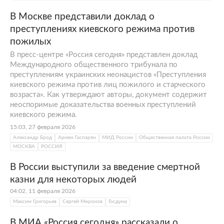
В Москве представили доклад о
преступлениях киевского режима против
пожилых
В пресс-центре «Россия сегодня» представлен доклад
Международного общественного трибунала по
преступлениям украинских неонацистов «Преступления
киевского режима против лиц пожилого и старческого
возраста». Как утверждают авторы, документ содержит
неоспоримые доказательства военных преступлений
киевского режима.
15:03, 27 февраля 2026
Александр Брод
Армен Гаспарян
МИД России
Общественная палата России
МОСКВА
РОССИЯ
В России выступили за введение смертной
казни для некоторых людей
04:02, 11 февраля 2026
Максим Григорьев
Сергей Миронов
Госдума
В МИА «Россия сегодня» рассказали о