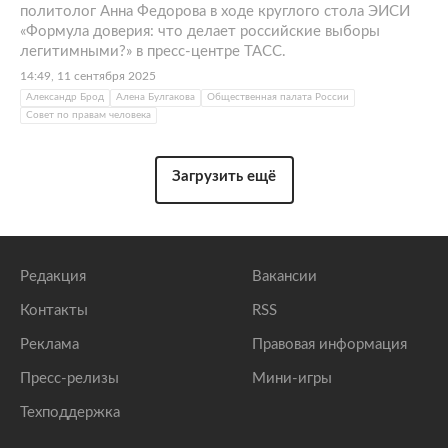
политолог Анна Федорова в ходе круглого стола ЭИСИ
«Формула доверия: что делает российские выборы
легитимными?» в пресс-центре ТАСС.
14:49, 11 сентября 2025
Александр Брод
Алена Булгакова
Общественная палата России
Совет по правам человека
Загрузить ещё
Редакция
Вакансии
Контакты
RSS
Реклама
Правовая информация
Пресс-релизы
Мини-игры
Техподдержка