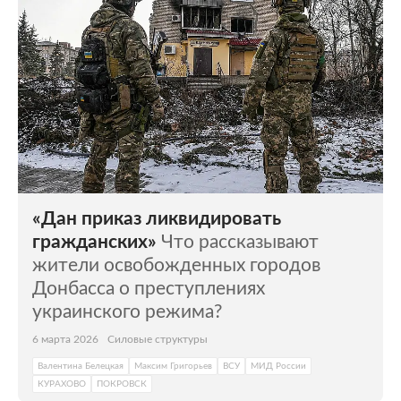
«Дан приказ ликвидировать
гражданских»
Что рассказывают
жители освобожденных городов
Донбасса о преступлениях
украинского режима?
6 марта 2026
Силовые структуры
Валентина Белецкая
Максим Григорьев
ВСУ
МИД России
КУРАХОВО
ПОКРОВСК