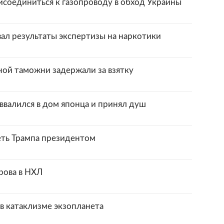
исоединиться к газопроводу в обход Украины
л результаты экспертизы на наркотики
ной таможни задержали за взятку
ввалился в дом японца и принял душ
ть Трампа президентом
рова в НХЛ
в катаклизме экзопланета