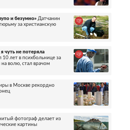
глупо и безумно»
Датчанин
 тюрьму за христианскую
 я чуть не потеряла
 10 лет в психбольнице за
 на волю, стал врачом
тиры в Москве рекордно
конец
нитый фотограф делает из
ические картины