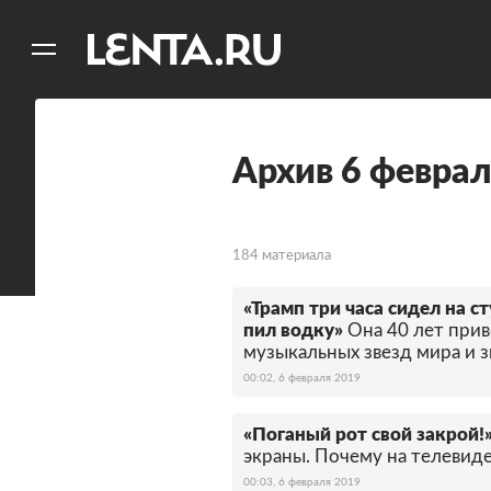
11
A
Архив 6 феврал
184 материала
«Трамп три часа сидел на с
пил водку»
Она 40 лет прив
музыкальных звезд мира и з
00:02, 6 февраля 2019
«Поганый рот свой закрой!
экраны. Почему на телевиде
00:03, 6 февраля 2019