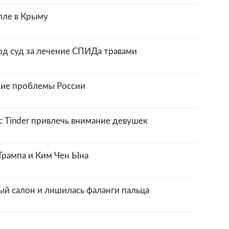
илле в Крыму
д суд за лечение СПИДа травами
кие проблемы России
с Tinder привлечь внимание девушек
 Трампа и Ким Чен Ына
й салон и лишилась фаланги пальца