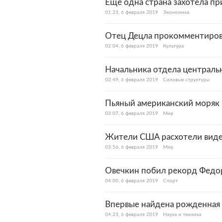
Еще одна страна захотела пр
01:23, 6 февраля 2019
Экономика
Отец Децла прокомментирова
02:04, 6 февраля 2019
Культура
Начальника отдела централь
02:49, 6 февраля 2019
Силовые структуры
Пьяный американский моряк 
03:07, 6 февраля 2019
Мир
Жители США расхотели виде
03:56, 6 февраля 2019
Мир
Овечкин побил рекорд Федо
04:00, 6 февраля 2019
Спорт
Впервые найдена рожденная 
04:23, 6 февраля 2019
Наука и техника