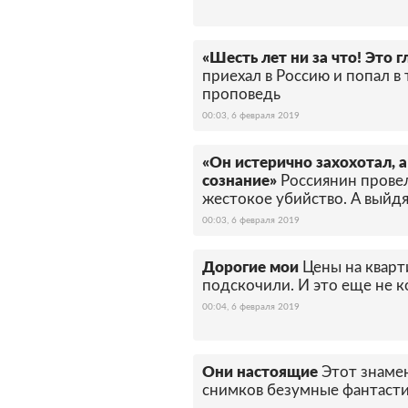
«Шесть лет ни за что! Это 
приехал в Россию и попал в
проповедь
00:03, 6 февраля 2019
«Он истерично захохотал, а
сознание»
Россиянин провел
жестокое убийство. А выйдя
00:03, 6 февраля 2019
Дорогие мои
Цены на квар
подскочили. И это еще не 
00:04, 6 февраля 2019
Они настоящие
Этот знаме
снимков безумные фантаст