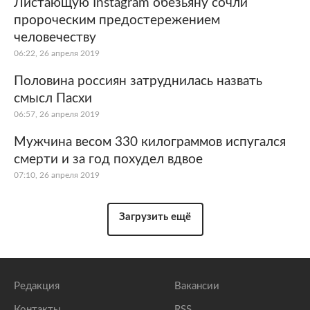
Листающую Instagram обезьяну сочли
пророческим предостережением
человечеству
06:22, 26 апреля 2019
Половина россиян затруднилась назвать
смысл Пасхи
06:57, 26 апреля 2019
Мужчина весом 330 килограммов испугался
смерти и за год похудел вдвое
07:10, 26 апреля 2019
Загрузить ещё
Редакция
Вакансии
Контакты
RSS