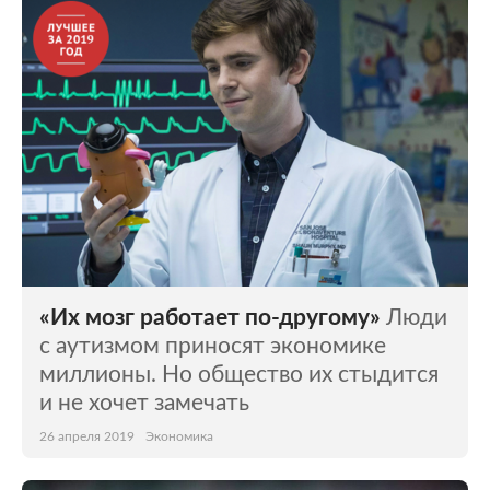
Мир
Бывший СССР
Экономика
Силовые структуры
Наука и техника
Спорт
Культура
Интернет и СМИ
Ценности
Путешествия
Из жизни
Среда обитания
«Их мозг работает по-другому»
Люди
Забота о себе
Авто
с аутизмом приносят экономике
миллионы. Но общество их стыдится
и не хочет замечать
26 апреля 2019
Экономика