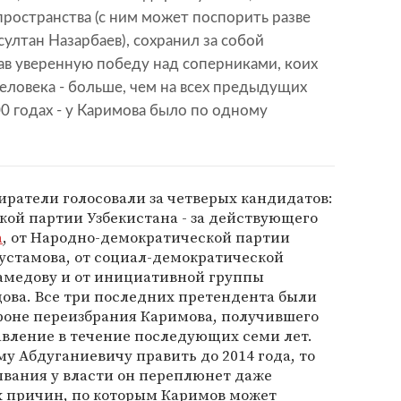
ространства (с ним может поспорить разве
султан Назарбаев), сохранил за собой
ав уверенную победу над соперниками, коих
человека - больше, чем на всех предыдущих
000 годах - у Каримова было по одному
иратели голосовали за четверых кандидатов:
ой партии Узбекистана - за действующего
а
, от Народно-демократической партии
Рустамова, от социал-демократической
амедову и от инициативной группы
дова. Все три последних претендента были
 фоне переизбрания Каримова, получившего
авление в течение последующих семи лет.
му Абдуганиевичу править до 2014 года, то
вания у власти он переплюнет даже
х причин, по которым Каримов может