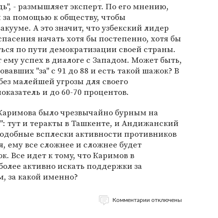
", - размышляет эксперт. По его мнению,
 за помощью к обществу, чтобы
акууме. А это значит, что узбекский лидер
спасения начать хотя бы постепенно, хотя бы
ся по пути демократизации своей страны.
 ему успех в диалоге с Западом. Может быть,
авших "за" с 91 до 88 и есть такой шажок? В
без малейшей угрозы для своего
оказатель и до 60-70 процентов.
Каримова было чрезвычайно бурным на
": тут и теракты в Ташкенте, и Андижанский
подобные всплески активности противников
я, ему все сложнее и сложнее будет
к. Все идет к тому, что Каримов в
олее активно искать поддержки за
м, за какой именно?
Комментарии отключены