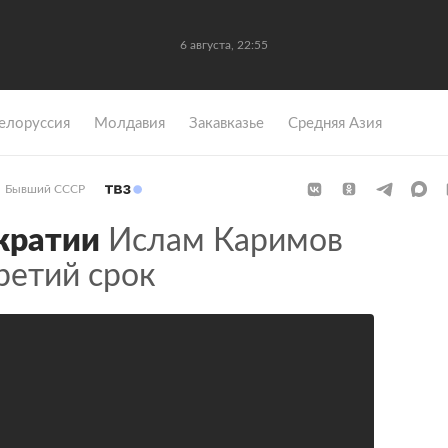
6 августа, 22:55
елоруссия
Молдавия
Закавказье
Средняя Азия
Бывший СССР
кратии
Ислам Каримов
ретий срок