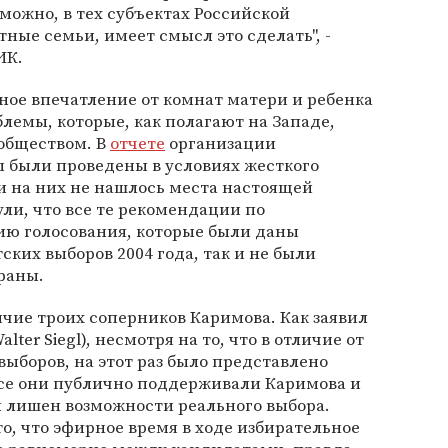
зможно, в тех субъектах Российской
ные семьи, имеет смысл это сделать", -
ИК.
ное впечатление от комнат матери и ребенка
блемы, которые, как полагают на Западе,
 обществом. В
отчете
организации
ры были проведены в условиях жесткого
 и на них не нашлось места настоящей
ли, что все те рекомендации по
ю голосования, которые были даны
ких выборов 2004 года, так и не были
раны.
ичие троих соперников Каримова. Как заявил
lter Siegl), несмотря на то, что в отличие от
боров, на этот раз было представлено
все они публично поддерживали Каримова и
л лишен возможности реального выбора.
, что эфирное время в ходе избирательное