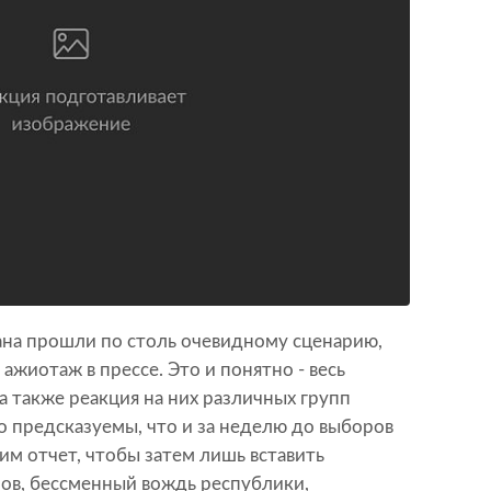
на прошли по столь очевидному сценарию,
 ажиотаж в прессе. Это и понятно - весь
, а также реакция на них различных групп
 предсказуемы, что и за неделю до выборов
м отчет, чтобы затем лишь вставить
ов, бессменный вождь республики,