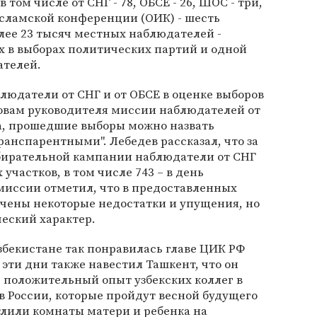
том числе от СНГ - 78, ОБСЕ - 26, ШОС - три,
исламской конференции (ОИК) - шесть
лее 23 тысяч местных наблюдателей -
 в выборах политических партий и одной
ателей.
блюдатели от СНГ и от ОБСЕ в оценке выборов
ловам руководителя миссии наблюдателей от
а, прошедшие выборы можно назвать
анспарентными". Лебедев рассказал, что за
бирательной кампании наблюдатели от СНГ
участков, в том числе 743 – в день
 миссии отметил, что в предоставленных
чены некоторые недостатки и упущения, но
еский характер.
збекистане так понравилась главе ЦИК РФ
в эти дни также навестил Ташкент, что он
 положительный опыт узбекских коллег в
в России, которые пройдут весной будущего
тлили комнаты матери и ребенка на