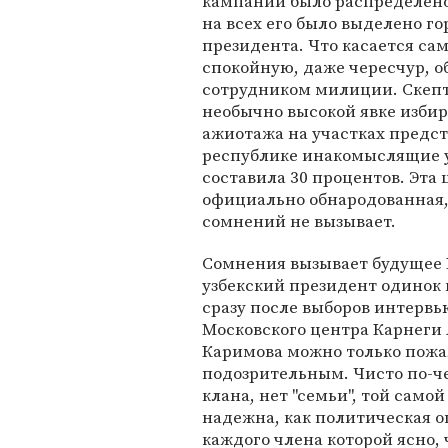
кампании было распределено
на всех его было выделено го
президента. Что касается сам
спокойную, даже чересчур, о
сотрудником милиции. Скепт
необычно высокой явке избира
ажиотажа на участках предст
республике инакомыслящие у
составила 30 процентов. Эта
официально обнародованная, 
сомнений не вызывает.
Сомнения вызывает будущее К
узбекский президент одинок
сразу после выборов интерв
Московского центра Карнеги 
Каримова можно только пожал
подозрительным. Чисто по-че
клана, нет "семьи", той самой
надежна, как политическая опо
каждого члена которой ясно,