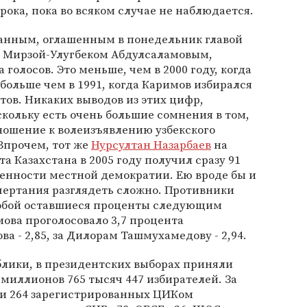
срока, пока во всяком случае не наблюдается.
анным, оглашенным в понедельник главой
 Мирзой-Улугбеком Абдулсаламовым,
 голосов. Это меньше, чем в 2000 году, когда
 больше чем в 1991, когда Каримов избирался
тов. Никаких выводов из этих цифр,
скольку есть очень большие сомнения в том,
ношение к волеизъявлению узбекского
 Впрочем, тот же
Нурсултан Назарбаев
на
 Казахстана в 2005 году получил сразу 91
бенности местной демократии. Ею вроде бы и
чертания разглядеть сложно. Противники
обой оставшиеся проценты следующим
мова проголосовало 3,7 процента
ва - 2,85, за Дилорам Ташмухамедову - 2,94.
блики, в президентских выборах приняли
 миллионов 765 тысяч 447 избирателей. За
и 264 зарегистрированных ЦИКом