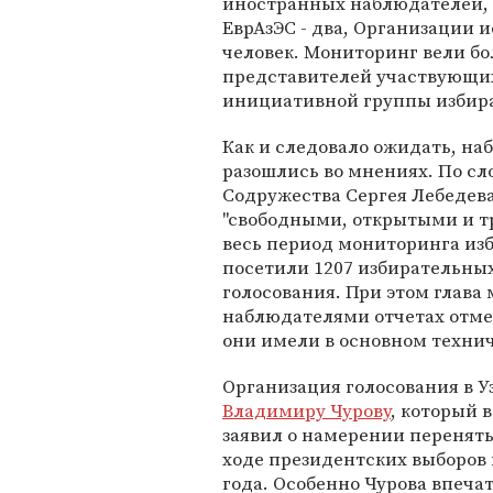
иностранных наблюдателей, в 
ЕврАзЭС - два, Организации 
человек. Мониторинг вели бо
представителей участвующих
инициативной группы избир
Как и следовало ожидать, на
разошлись во мнениях. По с
Содружества Сергея Лебедев
"свободными, открытыми и тр
весь период мониторинга из
посетили 1207 избирательных 
голосования. При этом глава
наблюдателями отчетах отме
они имели в основном технич
Организация голосования в У
Владимиру Чурову
, который 
заявил о намерении перенять
ходе президентских выборов 
года. Особенно Чурова впеча