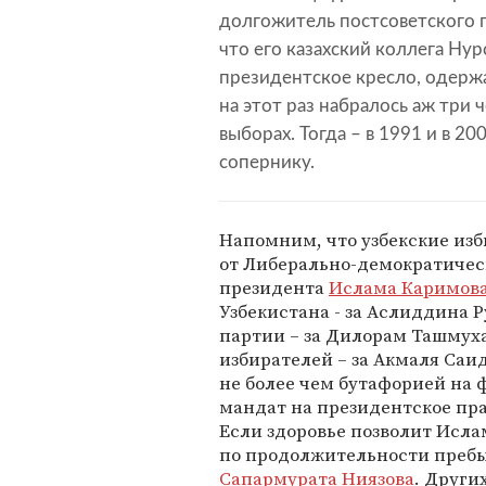
долгожитель постсоветского п
что его казахский коллега Нур
президентское кресло, одерж
на этот раз набралось аж три 
выборах. Тогда – в 1991 и в 2
сопернику.
Напомним, что узбекские изб
от Либерально-демократическ
президента
Ислама Каримов
Узбекистана - за Аслиддина 
партии – за Дилорам Ташмух
избирателей – за Акмаля Саи
не более чем бутафорией на
мандат на президентское пр
Если здоровье позволит Исла
по продолжительности пребы
Сапармурата Ниязова
. Други