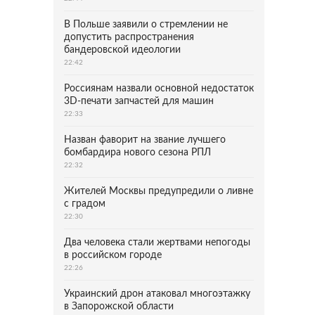
В Польше заявили о стремлении не
допустить распространения
бандеровской идеологии
22:42
Россиянам назвали основной недостаток
3D-печати запчастей для машин
22:33
Назван фаворит на звание лучшего
бомбардира нового сезона РПЛ
22:32
Жителей Москвы предупредили о ливне
с градом
22:30
Два человека стали жертвами непогоды
в российском городе
22:26
Украинский дрон атаковал многоэтажку
в Запорожской области