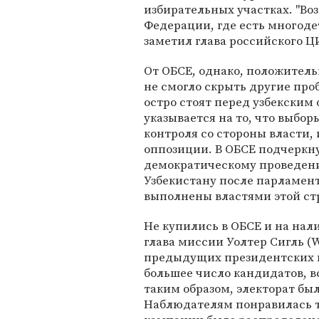
избирательных участках. "Во
Федерации, где есть многодет
заметил глава российского Ц
От ОБСЕ, однако, положитель
не смогло скрыть другие про
остро стоят перед узбекским
указывается на то, что выбо
контроля со стороны власти,
оппозиции. В ОБСЕ подчеркну
демократическому проведени
Узбекистану после парламентс
выполнены властями этой ст
Не купились в ОБСЕ и на нал
глава миссии Уолтер Сигль (Wa
предыдущих президентских вы
большее число кандидатов, 
таким образом, электорат бы
Наблюдателям понравилась то