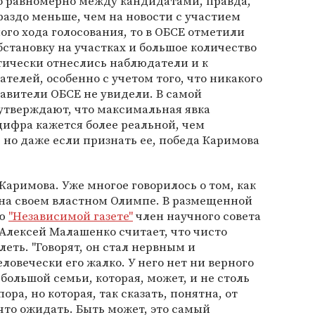
 равномерно между кандидатами, правда,
раздо меньше, чем на новости с участием
ого хода голосования, то в ОБСЕ отметили
бстановку на участках и большое количество
ически отнеслись наблюдатели и к
телей, особенно с учетом того, что никакого
авители ОБСЕ не увидели. В самой
тверждают, что максимальная явка
 цифра кажется более реальной, чем
но даже если признать ее, победа Каримова
аримова. Уже многое говорилось о том, как
 на своем властном Олимпе. В размещенной
ью
"Независимой газете"
член научного совета
Алексей Малашенко считает, что чисто
еть. "Говорят, он стал нервным и
ловечески его жалко. У него нет ни верного
 большой семьи, которая, может, и не столь
ра, но которая, так сказать, понятна, от
 что ожидать. Быть может, это самый