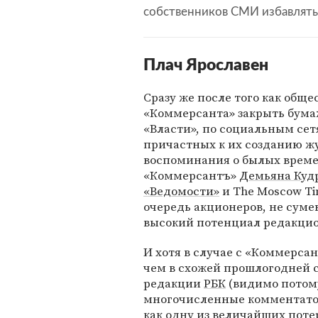
собственников СМИ избавлятьс
Плач Ярославен
Сразу же после того как общ
«Коммерсанта» закрыть бума
«Власти», по социальным се
причастных к их созданию ж
воспоминания о былых време
«Коммерсантъ»
Демьяна Куд
«Ведомости»
и The Moscow Ti
очередь акционеров, не сум
высокий потенциал редакцио
И хотя в случае с «Коммерсан
чем в схожей прошлогодней 
редакции
РБК
(видимо потому,
многочисленные комментато
как одну из величайших поте