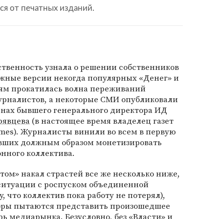
я от печатных изданий.
ественность узнала о решении собственников
жные версии некогда популярных «Денег» и
тям прокатилась волна переживаний
урналистов, а некоторые СМИ опубликовали
нах бывшего генерального директора ИД
рявцева
(в настоящее время владелец газет
mes). Журналисты винили во всем в первую
евших должным образом монетизировать
нного коллектива.
том» накал страстей все же несколько ниже,
ситуации с роспуском объединенной
 что коллектив пока работу не потерял),
ры пытаются представить произошедшее
рь медиарынка. Безусловно, без «Власти» и