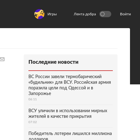
Игры
Лента добра
Войти
Последние новости
ВС России завели термобарический
«будильник» для ВСУ. Российская армия
поразила цели под Одессой и в
Запорожье
06:11
ВСУ уличили в использовании мирных
жителей в качестве прикрытия
07:02
Победитель лотереи лишился миллиона
долларов