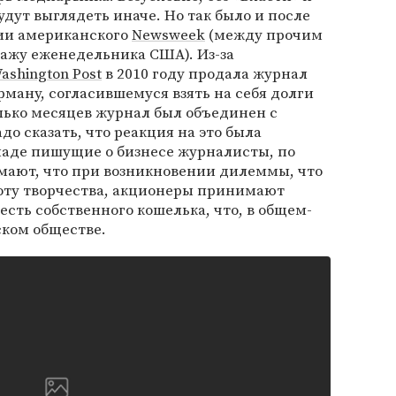
дут выглядеть иначе. Но так было и после
сии американского
Newsweek
(между прочим
иражу еженедельника США). Из-за
ashington Post
в 2010 году продала журнал
ану, согласившемуся взять на себя долги
лько месяцев журнал был объединен с
адо сказать, что реакция на это была
паде пишущие о бизнесе журналисты, по
мают, что при возникновении дилеммы, что
соту творчества, акционеры принимают
 есть собственного кошелька, что, в общем-
ском обществе.