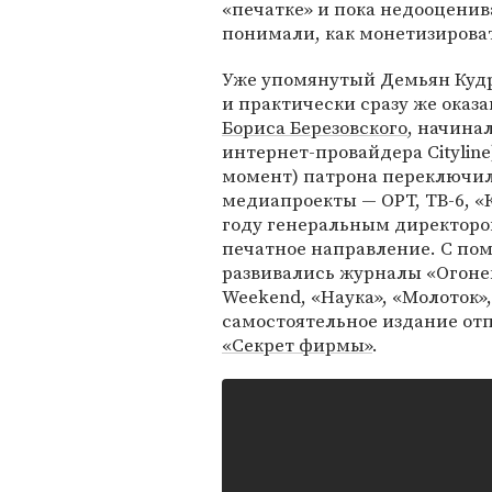
«печатке» и пока недооценив
понимали, как монетизирова
Уже упомянутый Демьян Кудря
и практически сразу же оказ
Бориса Березовского
, начинал
интернет-провайдера Cityline)
момент) патрона переключил
медиапроекты — ОРТ, ТВ-6, «К
году генеральным директоро
печатное направление. С пом
развивались журналы «Огонек
Weekend, «Наука», «Молоток»
самостоятельное издание от
«Секрет фирмы»
.