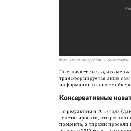
Фото: Александр Щербак / «Коммерсантъ»
Но означает ли это, что мен
трансформируется лишь сам 
информации от ньюсмейкеро
Консервативные нова
По результатам 2015 года (да
констатировала, что рознич
процента, а тиражи просели 
падает с 2013 года. По мнен