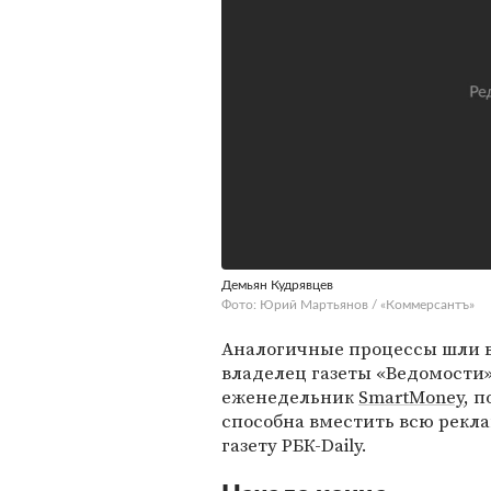
Демьян Кудрявцев
Фото: Юрий Мартьянов / «Коммерсантъ»
Аналогичные процессы шли в
владелец газеты «Ведомости»)
еженедельник
SmartMoney
, 
способна вместить всю рекла
газету РБК-Daily.