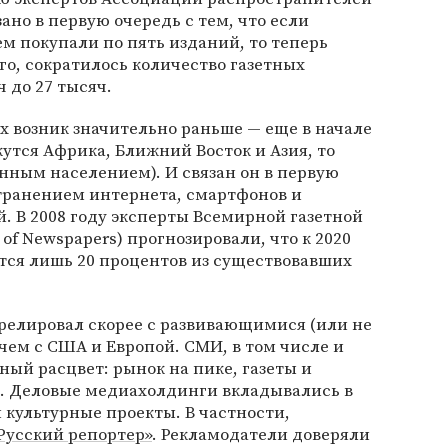
ано в первую очередь с тем, что если
м покупали по пять изданий, то теперь
го, сократилось количество газетных
ч до 27 тысяч.
ах возник значительно раньше — еще в начале
утся Африка, Ближний Восток и Азия, то
нным населением). И связан он в первую
транением интернета, смартфонов и
. В 2008 году эксперты Всемирной газетной
 of Newspapers) прогнозировали, что к 2020
тся лишь 20 процентов из существовавших
релировал скорее с развивающимися (или не
чем с США и Европой. СМИ, в том числе и
ый расцвет: рынок на пике, газеты и
. Деловые медиахолдинги вкладывались в
культурные проекты. В частности,
Русский репортер»
. Рекламодатели доверяли