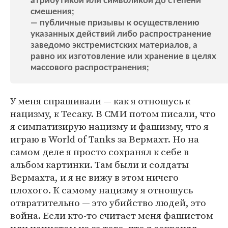
атрибутикой или символикой до степени
смешения;
— публичные призывы к осуществлению
указанных действий либо распространение
заведомо экстремистских материалов, а
равно их изготовление или хранение в целях
массового распространения;
У меня спрашивали — как я отношусь к
нацизму, к Тесаку. В СМИ потом писали, что
я симпатизирую нацизму и фашизму, что я
играю в World of Tanks за Вермахт. Но на
самом деле я просто сохранял к себе в
альбом картинки. Там были и солдаты
Вермахта, и я не вижу в этом ничего
плохого. К самому нацизму я отношусь
отвратительно — это убийство людей, это
война. Если кто-то считает меня фашистом
или нацистом из-за того, что я сохранял