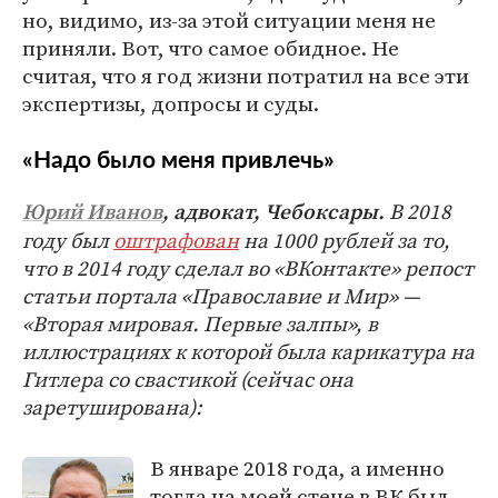
но, видимо, из-за этой ситуации меня не
приняли. Вот, что самое обидное. Не
считая, что я год жизни потратил на все эти
экспертизы, допросы и суды.
«Надо было меня привлечь»
В 2018
Юрий Иванов
, адвокат, Чебоксары.
году был
оштрафован
на 1000 рублей за то,
что в 2014 году сделал во «ВКонтакте» репост
статьи портала «Православие и Мир» —
«Вторая мировая. Первые залпы», в
иллюстрациях к которой была карикатура на
Гитлера со свастикой (сейчас она
заретуширована):
В январе 2018 года, а именно
тогда на моей стене в ВК был