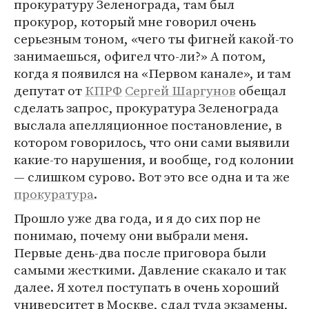
прокуратуру Зеленограда, там был
прокурор, который мне говорил очень
серьезным тоном, «чего ты фигней какой-то
занимаешься, офигел что-ли?» А потом,
когда я появился на «Первом канале», и там
депутат от
КПРФ
Сергей Шаргунов
обещал
сделать запрос, прокуратура Зеленограда
выслала апелляционное постановление, в
котором говорилось, что они сами выявили
какие-то нарушения, и вообще, год колонии
— слишком сурово. Вот это все одна и та же
прокуратура
.
Прошло уже два года, и я до сих пор не
понимаю, почему они выбрали меня.
Первые день-два после приговора были
самыми жесткими. Давление скакало и так
далее. Я хотел поступать в очень хороший
университет в Москве, сдал туда экзамены,