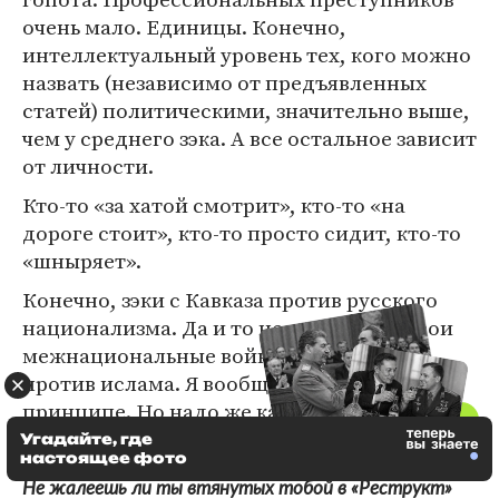
очень мало. Единицы. Конечно,
интеллектуальный уровень тех, кого можно
назвать (независимо от предъявленных
статей) политическими, значительно выше,
чем у среднего зэка. А все остальное зависит
от личности.
Кто-то «за хатой смотрит», кто-то «на
дороге стоит», кто-то просто сидит, кто-то
«шныряет».
Конечно, зэки с Кавказа против русского
национализма. Да и то не все — у них свои
межнациональные войны. А русские —
против ислама. Я вообще против религии в
принципе. Но надо же как-то уживаться, раз
в камере нас заперли.
Угадайте, где
настоящее фото
Не жалеешь ли ты втянутых тобой в «Реструкт»