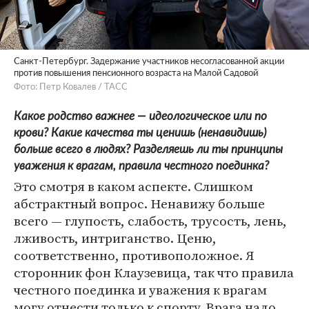
Санкт-Петербург. Задержание участников несогласованной акции
против повышения пенсионного возраста на Малой Садовой
Фото: Петр Ковалев / ТАСС
Какое родство важнее — идеологическое или по
крови? Какие качества ты ценишь (ненавидишь)
больше всего в людях? Разделяешь ли ты принципы
уважения к врагам, правила честного поединка?
Это смотря в каком аспекте. Слишком
абстрактный вопрос. Ненавижу больше
всего — глупость, слабость, трусость, лень,
лживость, интриганство. Ценю,
соответственно, противоположное. Я
сторонник фон Клаузевица, так что правила
честного поединка и уважения к врагам
могу отнести только к спорту. Врага надо