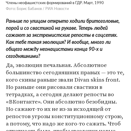
Члены неофашистских формирований в ГДР. Март, 1990
Фото: Борис Бабанов / РИА Новости
Раньше по улицам открыто ходили бритоголовые,
порой и со свастикой на рукаве. Теперь людей
сажают за экстремистские репосты в соцсетях.
Как тебе такая эволюция? И вообще, много ли
общего между неонацистами конца 90-х и
сегодняшними?
Да, эволюция печальная. Абсолютное
большинство сегодняшних правых — это те,
кого скины раньше звали Divan skins front.
Но раньше они рисовали свастики в
тетрадках, а сегодня делают репосты во
«ВКонтакте». Они абсолютно безобидны.
Но сажают-то их не из-за исходящей от
репостов угрозы конституционному строю,
а потому, что надо же кого-то сажать. Чтоб
отчетность была, чтобы звездочки новые