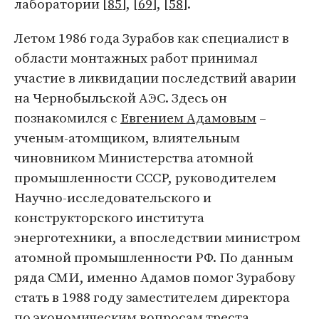
лаборатории [
85
], [
69
], [
58
].
Летом 1986 года Зурабов как специалист в
области монтажных работ принимал
участие в ликвидации последствий аварии
на Чернобыльской АЭС. Здесь он
познакомился с
Евгением Адамовым
–
ученым-атомщиком, влиятельным
чиновником Министерства атомной
промышленности СССР, руководителем
Научно-исследовательского и
конструкторского института
энерготехники, а впоследствии министром
атомной промышленности РФ. По данным
ряда СМИ, именно Адамов помог Зурабову
стать в 1988 году заместителем директора
по экономическим вопросам треста