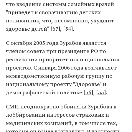
что введение системы семейных врачей
"приведет к сворачиванию детских
поликлиник, что, несомненно, ухудшит
здоровье детей" [
67
], [
54
].
С октября 2005 года Зурабов является
членом совета при президенте РФ по
реализации приоритетных национальных
проектов. С января 2006 года возглавляет
межведомственную рабочую группу по
национальному проекту "Здоровье" и
демографической политике [
56
], [
55
].
СМИ неоднократно обвиняли Зурабова в
лоббировании интересов страховых и
медицинских компаний, в том числе тех,
которые он ранее возглавлял. В частности,