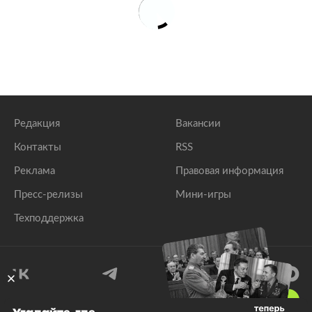
Редакция
Вакансии
Контакты
RSS
Реклама
Правовая информация
Пресс-релизы
Мини-игры
Техподдержка
18
+