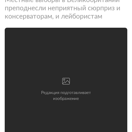
преподнесли неприятный сюрприз и
консерваторам, и лейбористам