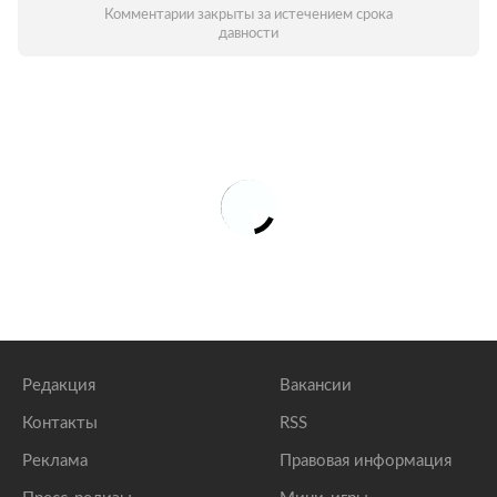
Комментарии закрыты за истечением срока
давности
Редакция
Вакансии
Контакты
RSS
Реклама
Правовая информация