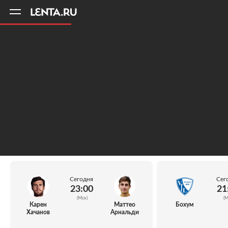
11
A
Сегодня
Сег
23:00
21
(Мск)
(М
Карен
Маттео
Бохум
Хачанов
Арнальди