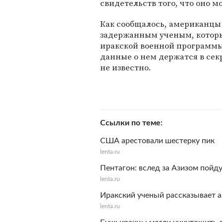
свидетельств того, что оно м
Как сообщалось, американцы
задержанным ученым, который
иракской военной программы
данные о нем держатся в секр
не известно.
Ссылки по теме
США арестовали шестерку пик
lenta.ru
Пентагон: вслед за Азизом пойду
lenta.ru
Иракский ученый рассказывает 
lenta.ru