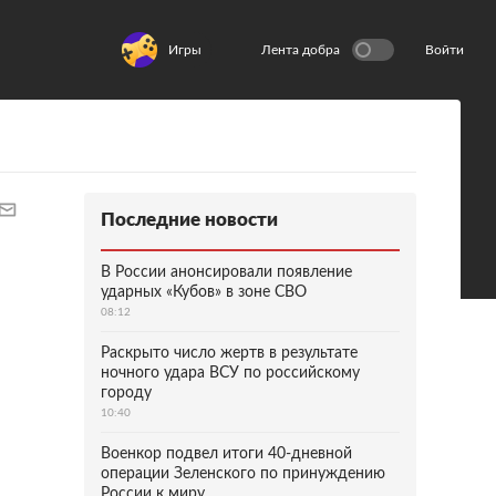
Игры
Лента добра
Войти
Последние новости
В России анонсировали появление
ударных «Кубов» в зоне СВО
08:12
Раскрыто число жертв в результате
ночного удара ВСУ по российскому
городу
10:40
Военкор подвел итоги 40-дневной
операции Зеленского по принуждению
России к миру