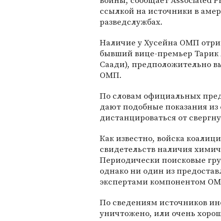
войны, сообщает Associated Pr
ссылкой на источники в аме
разведслужбах.
Наличие у Хусейна ОМП отр
бывший вице-премьер Тарик Аз
Саади), предположительно в
ОМП.
По словам официальных предс
дают подобные показания из 
дистанцироваться от свергну
Как известно, войска коалиц
свидетельств наличия химич
Периодически поисковые гру
однако ни один из предостав
экспертами компонентом ОМ
По сведениям источников ин
уничтожено, или очень хорош