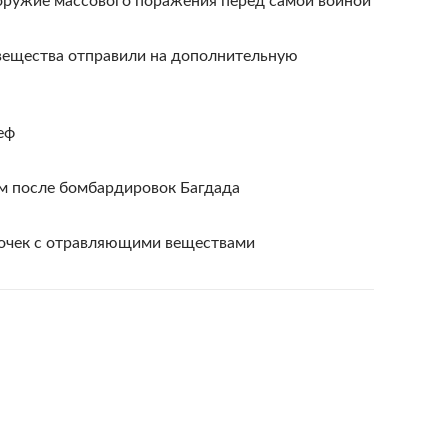
оружие массового поражения перед самой войной
вещества отправили на дополнительную
еф
м после бомбардировок Багдада
бочек с отравляющими веществами