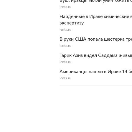
Буш: иракцы могли уничтожить 
lenta.ru
Найденные в Ираке химические 
экспертизу
lenta.ru
В руки США попала шестерка тр
lenta.ru
Тарик Азиз видел Саддама живы
lenta.ru
Американцы нашли в Ираке 14 
lenta.ru