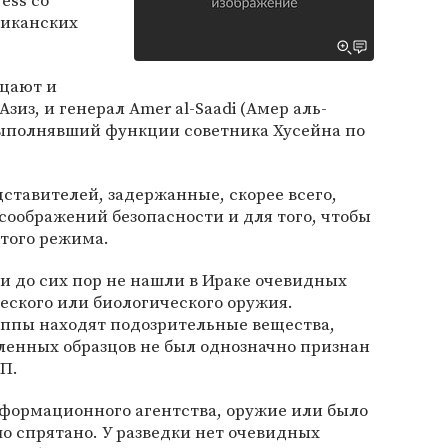
ess со
риканских
ицают и
из, и генерал Amer al-Saadi (Амер аль-
ыполнявший функции советника Хусейна по
тавителей, задержанные, скорее всего,
соображений безопасности и для того, чтобы
того режима.
ии до сих пор не нашли в Ираке очевидных
еского или биологического оружия.
ппы находят подозрительные вещества,
ленных образцов не был однозначно признан
П.
формационного агентства, оружие или было
о спрятано. У разведки нет очевидных