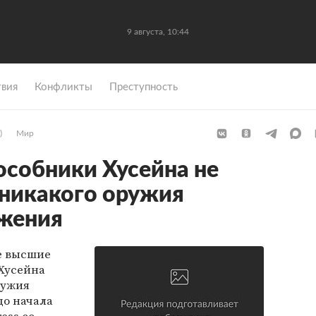
9 августа, 10:44
вия
Конфликты
Преступность
)
Мир
собники Хусейна не
 никакого оружия
ажения
е высшие
Хусейна
ружия
до начала