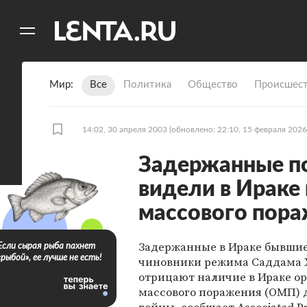
11
A
Мир
Все
Политика
Общество
Происшест
14:02, 30 апреля 2003
(обновлено: 22:10, 15 февраля 2026
Задержанные по
видели в Ираке
массового пор
Задержанные в Ираке бывши
Если сырая рыба пахнет
«рыбой», ее лучше не есть!
чиновники режима Саддама 
отрицают наличие в Ираке о
массового поражения (ОМП) 