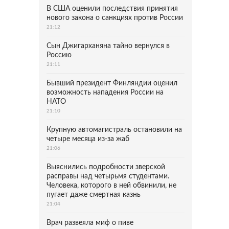
В США оценили последствия принятия
нового закона о санкциях против России
21:12
Сын Джигарханяна тайно вернулся в
Россию
21:11
Бывший президент Финляндии оценил
возможность нападения России на
НАТО
21:10
Крупную автомагистраль остановили на
четыре месяца из-за жаб
21:06
Выяснились подробности зверской
расправы над четырьмя студентами.
Человека, которого в ней обвинили, не
пугает даже смертная казнь
21:04
Врач развеяла миф о пиве