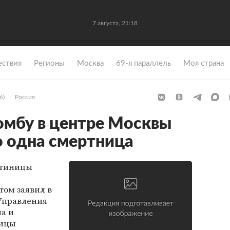
7 августа, 21:18
ствия
Регионы
Москва
69-я параллель
Моя страна
6)
Россия
омбу в центре Москвы
о одна смертница
стиницы
том заявил в
Управления
а и
лицы