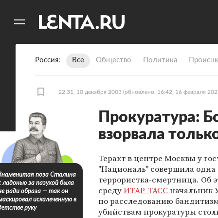
11
A
Россия
Все
Общество
Политика
Происше
22:31, 10 декабря 2003
(обновлено: 16:42, 16 февраля 202
Прокуратура: Б
взорвала тольк
Теракт в центре Москвы у го
"Националь" совершила одна
Знаменитая поза Сталина
террористка-смертница. Об э
с ладонью за пазухой была
среду
ИТАР-ТАСС
начальник 
не ради образа — так он
по расследованию бандитизм
маскировал искалеченную в
детстве руку
убийствам прокуратуры сто