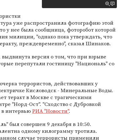
рористки
атура уже распространила фотографию этой
о у нее была сообщница, фоторобот которой
ния милиции, "однако пока утверждать, что
еракту, преждевременно", сказал Шинаков.
 выдвинута версия о том, что при взрыве
торые перепутали гостиницу "Националь" со
очерка террористов, действовавших у
лектричке Кисловодск - Минеральные Воды.
ает теракт в Москве с трагическими
тре "Норд-Ост". "Сходство с Дубровкой
в в интервью
РИА "Новости"
.
ь" был совершен 9 декабря в 10:50.
алентна одному килограмму тротила.
 данном случае террористы применили