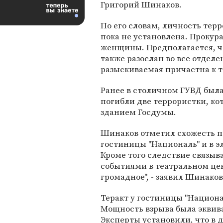
Григорий Шинаков.
По его словам, личность тер
пока не установлена. Прокур
женщины. Предполагается, чт
также разослан во все отделе
разыскиваемая причастна к т
Ранее в столичном ГУВД была
погибли две террористки, ко
зданием Госдумы.
Шинаков отметил схожесть п
гостиницы "Националь" и в э
Кроме того следствие связыв
событиями в театральном цен
громадное", - заявил Шинако
Теракт у гостиницы "Национал
Мощность взрыва была эквив
Эксперты установили, что в