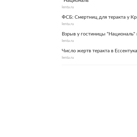
"Националь"
lenta.ru
ФСБ: Смертниц для теракта у К
lenta.ru
Взрыв у гостиницы "Националь" 
lenta.ru
Число жертв теракта в Ессентук
lenta.ru