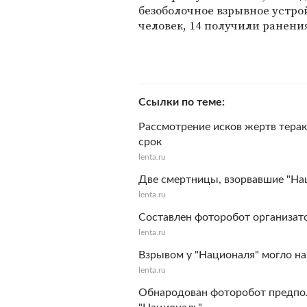
безоболочное взрывное устрой
человек, 14 получили ранени
Ссылки по теме
Рассмотрение исков жертв тера
срок
lenta.ru
Две смертницы, взорвавшие "Нац
lenta.ru
Cоставлен фоторобот организато
lenta.ru
Взрывом у "Националя" могло 
lenta.ru
Обнародован фоторобот предпол