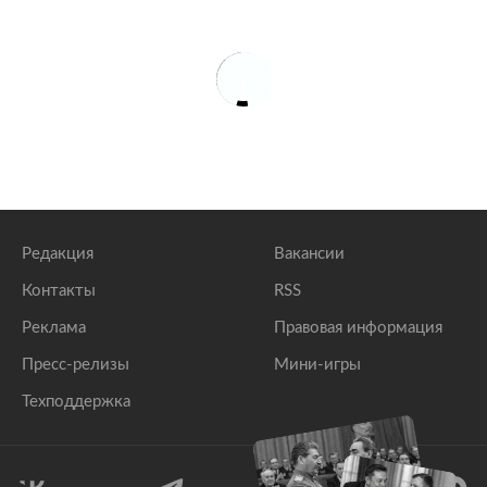
Редакция
Вакансии
Контакты
RSS
Реклама
Правовая информация
Пресс-релизы
Мини-игры
Техподдержка