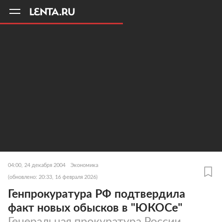
11
A
04:00, 24 декабря 2004
Экономика
(обновлено: 20:33, 16 февраля 2026)
Генпрокуратура РФ подтвердила
факт новых обысков в "ЮКОСе"
Генеральная прокуратура России