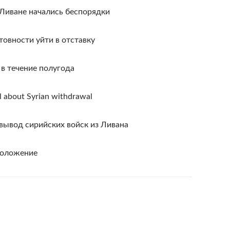
 Ливане начались беспорядки
товности уйти в отставку
 в течение полугода
l about Syrian withdrawal
ывод сирийских войск из Ливана
положение