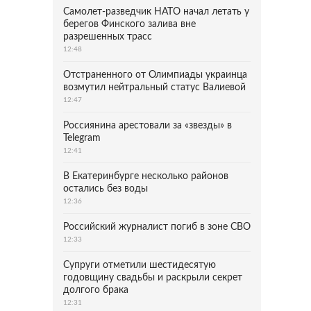
Самолет-разведчик НАТО начал летать у
берегов Финского залива вне
разрешенных трасс
12:48
Отстраненного от Олимпиады украинца
возмутил нейтральный статус Валиевой
12:47
Россиянина арестовали за «звезды» в
Telegram
12:41
В Екатеринбурге несколько районов
остались без воды
12:36
Российский журналист погиб в зоне СВО
12:33
Супруги отметили шестидесятую
годовщину свадьбы и раскрыли секрет
долгого брака
12:31