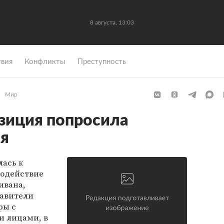
8 августа, 13:03
вия
Конфликты
Преступность
Мир
зиция попросила
я
лась к
содействие
ивана,
тавители
ры с
 лицами, в