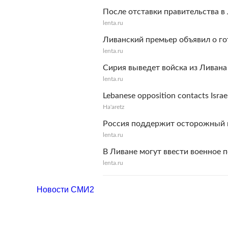
После отставки правительства в
lenta.ru
Ливанский премьер объявил о го
lenta.ru
Сирия выведет войска из Ливана
lenta.ru
Lebanese opposition contacts Israe
Ha'aretz
Россия поддержит осторожный в
lenta.ru
В Ливане могут ввести военное 
lenta.ru
Новости СМИ2