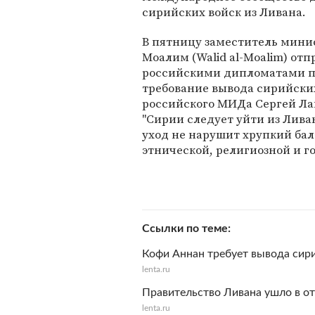
сирийских войск из Ливана.
В пятницу заместитель мини
Моалим (Walid al-Moalim) отп
российскими дипломатами по
требование вывода сирийских 
российского МИДа Сергей Лав
"Сирии следует уйти из Лива
уход не нарушит хрупкий бал
этнической, религиозной и го
Ссылки по теме
Кофи Аннан требует вывода сири
lenta.ru
Правительство Ливана ушло в от
lenta.ru