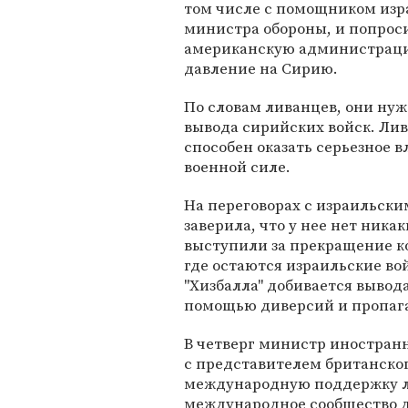
том числе с помощником изр
министра обороны, и попрос
американскую администраци
давление на Сирию.
По словам ливанцев, они ну
вывода сирийских войск. Лив
способен оказать серьезное в
военной силе.
На переговорах с израильск
заверила, что у нее нет ник
выступили за прекращение к
где остаются израильские во
"Хизбалла" добивается вывода
помощью диверсий и пропаг
В четверг министр иностран
с представителем британског
международную поддержку л
международное сообщество д