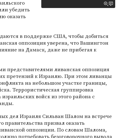
аильского
или убедить
ю оказать
ждаются в поддержке США, чтобы добиться
анская оппозиция уверена, что Вашингтон
лияние на Дамаск, даже не прибегая к
ими представителями ливанская оппозиция
аких претензий к Израилю. При этом ливанцы
онфликта на небольшом участке границы,
йска. Террористическая группировка
 израильских войск из этого района с
анды.
ных дел Израиля Сильван Шалом на встрече
о правительства призвал оказать
иванской оппозиции. По словам Шалома,
олжно потребовать безоговорочного вывода