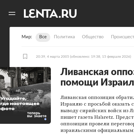
11
A
Мир
Все
Политика
Общество
Происшест
20:39, 4 марта 2005
(обновлено: 19:38, 15 февраля 2026)
Ливанская оппо
помощи Израил
Ливанская оппозиция обрати
Угадайте,
Израилю с просьбой оказать 
где настоящее
фото
выводу сирийских войск из Л
пишет газета Ha'aretz. Предс
оппозиции провели перегово
израильскими официальными