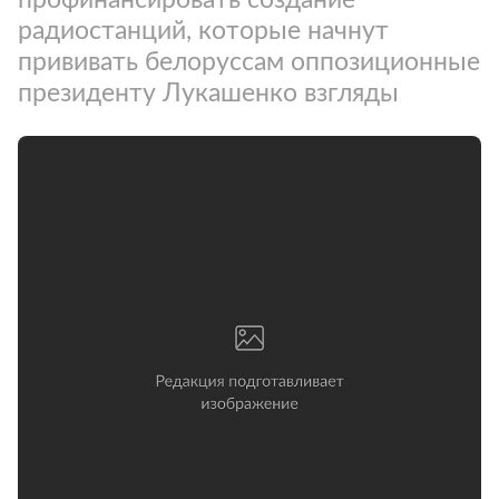
радиостанций, которые начнут
прививать белоруссам оппозиционные
президенту Лукашенко взгляды