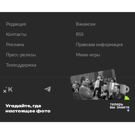
Редакция
Вакансии
Контакты
RSS
Реклама
Правовая информация
Пресс-релизы
Мини-игры
Техподдержка
18
+
Угадайте, где
настоящее фото
© 1999–2026 Все права защищены.
ООО «Лента.Ру»
Лента добра
деактивирована. Добро