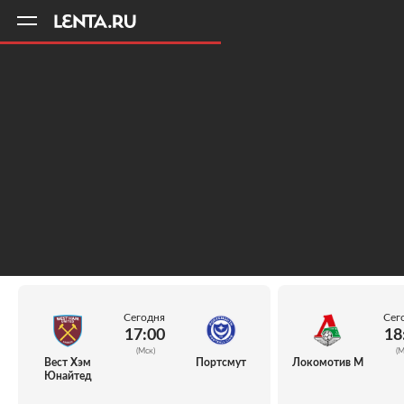
11
A
Сегодня
Сег
17:00
18
(Мск)
(М
Вест Хэм
Портсмут
Локомотив М
Юнайтед