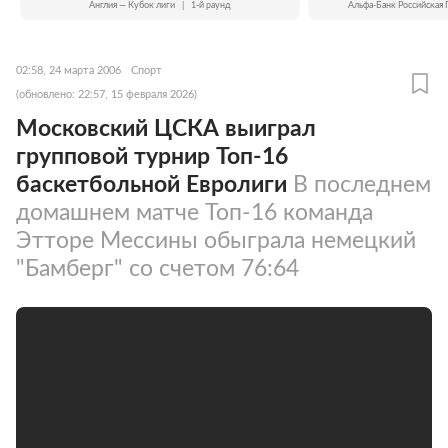
Англия — Кубок лиги
|
1-й раунд
Альфа-Банк Российская 
02:58, 24 марта 2006
Спорт
(обновлено: 22:57, 15 февраля 2026)
Московский ЦСКА выиграл
групповой турнир Топ-16
баскетбольной Евролиги
В последнем
домашнем матче Топ-16 команда
Этторе Мессины обыграла немецкий
"Бамберг" со счетом 76:64