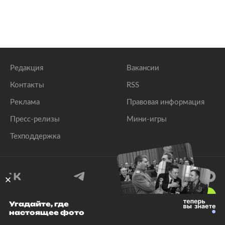
Редакция
Вакансии
Контакты
RSS
Реклама
Правовая информация
Пресс-релизы
Мини-игры
Техподдержка
18
+
Угадайте, где
настоящее фото
© 1999–2026 Все права защищены.
ООО «Лента.Ру»