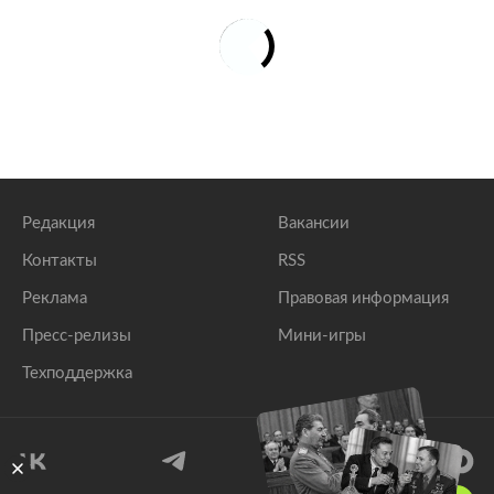
Редакция
Вакансии
Контакты
RSS
Реклама
Правовая информация
Пресс-релизы
Мини-игры
Техподдержка