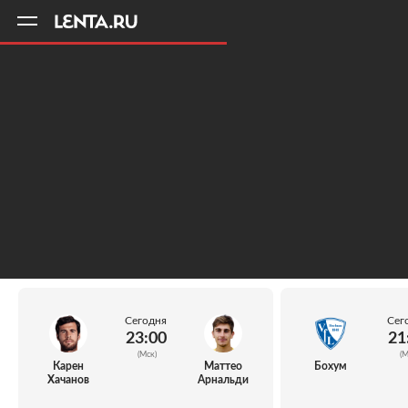
11
A
Сегодня
Сег
23:00
21
(Мск)
(М
Карен
Маттео
Бохум
Хачанов
Арнальди