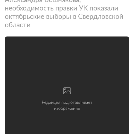
необходимость правки УК показали
октябрьские выборы в Свердловской
области