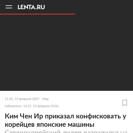
11
A
11:40, 19 февраля 2007
Мир
(обновлено: 14:25, 14 февраля 2026)
Ким Чен Ир приказал конфисковать у
корейцев японские машины
Северокорейский лидер разозлился на