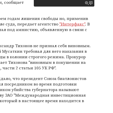
и, сообщает
трем годам лишения свободы но, применив
ле суда, передает агентство
"Интерфакс"
. В
опал под амнистию, объявленную в связи с
ксандр Тихонов не признал себя виновным.
 Мусаткин требовал для него наказания в
ды в колонии строгого режима. Прокурор
нает Тихонова "виновным в покушении на
, части 2 статьи 105 УК РФ".
дало, что президент Союза биатлонистов
ыл посредником во время подготовки
чиком убийства губернатора называют
лаву ЗАО "Международная инвестиционная
который в настоящее время находится в