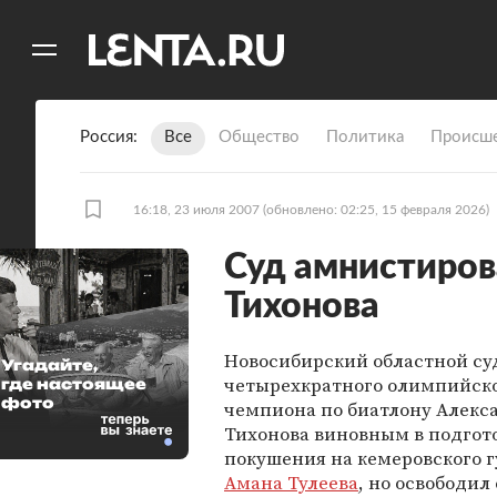
11
A
Россия
Все
Общество
Политика
Происше
16:18, 23 июля 2007
(обновлено: 02:25, 15 февраля 2026)
Суд амнистиров
Тихонова
Новосибирский областной су
Угадайте,
четырехкратного олимпийск
где настоящее
фото
чемпиона по биатлону Алекс
Тихонова виновным в подгот
покушения на кемеровского 
Амана Тулеева
, но освободил 