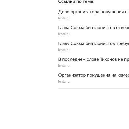
Ссылки по теме
Дело организатора покушения на
lenta.ru
Глава Союза биатлонистов отвер
lenta.ru
Главу Союза биатлонистов требую
lenta.ru
В последнем слове Тихонов не п
lenta.ru
Организатор покушения на кеме
lenta.ru