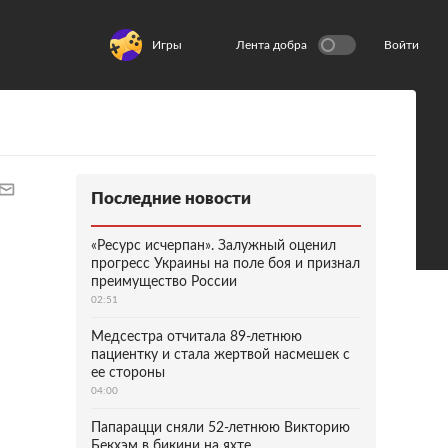
Игры
Лента добра
Войти
Последние новости
«Ресурс исчерпан». Залужный оценил
прогресс Украины на поле боя и признал
преимущество России
02:51
Медсестра отчитала 89-летнюю
пациентку и стала жертвой насмешек с
ее стороны
04:00
Папарацци сняли 52-летнюю Викторию
Бекхэм в бикини на яхте