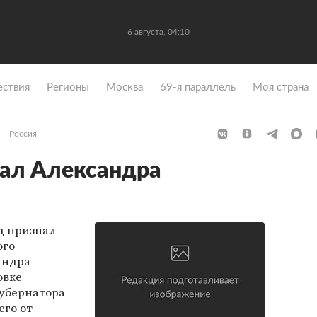
6 августа, 04:10
ствия
Регионы
Москва
69-я параллель
Моя страна
Россия
ал Александра
д признал
ого
андра
овке
губернатора
его от