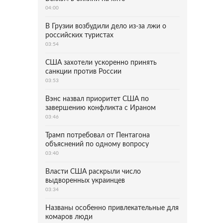
04:00
В Грузии возбудили дело из-за лжи о
российских туристах
03:54
США захотели ускоренно принять
санкции против России
03:53
Вэнс назвал приоритет США по
завершению конфликта с Ираном
03:46
Трамп потребовал от Пентагона
объяснений по одному вопросу
03:40
Власти США раскрыли число
выдворенных украинцев
03:34
Названы особенно привлекательные для
комаров люди