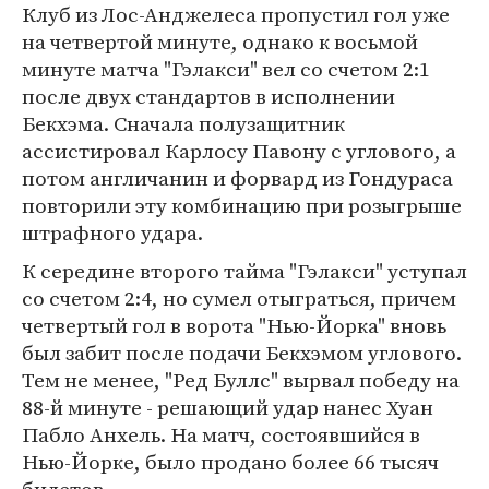
Клуб из Лос-Анджелеса пропустил гол уже
на четвертой минуте, однако к восьмой
минуте матча "Гэлакси" вел со счетом 2:1
после двух стандартов в исполнении
Бекхэма. Сначала полузащитник
ассистировал Карлосу Павону с углового, а
потом англичанин и форвард из Гондураса
повторили эту комбинацию при розыгрыше
штрафного удара.
К середине второго тайма "Гэлакси" уступал
со счетом 2:4, но сумел отыграться, причем
четвертый гол в ворота "Нью-Йорка" вновь
был забит после подачи Бекхэмом углового.
Тем не менее, "Ред Буллс" вырвал победу на
88-й минуте - решающий удар нанес Хуан
Пабло Анхель. На матч, состоявшийся в
Нью-Йорке, было продано более 66 тысяч