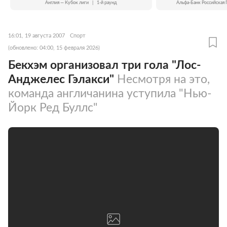
Англия — Кубок лиги
|
1-й раунд
Альфа-Банк Российская 
16:01, 19 августа 2007
Спорт
(обновлено: 04:00, 15 февраля 2026)
Бекхэм организовал три гола "Лос-
Анджелес Гэлакси"
Несмотря на это,
команда англичанина уступила "Нью-
Йорк Ред Буллс"