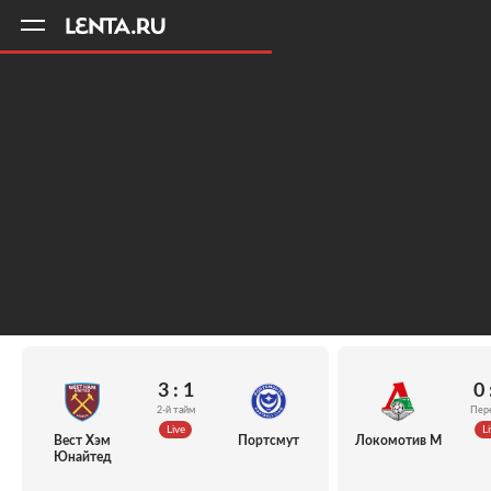
11
A
3 : 1
0 
2-й тайм
Пер
Live
Li
Вест Хэм
Портсмут
Локомотив М
Юнайтед