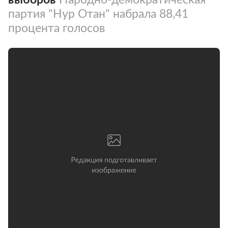
партия "Нур Отан" набрала 88,41
процента голосов