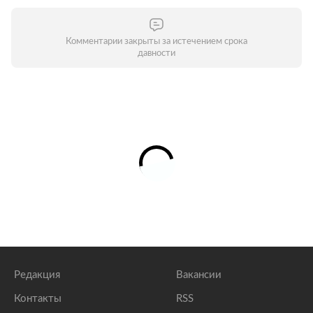
Комментарии закрыты за истечением срока
давности
Редакция
Вакансии
Контакты
RSS