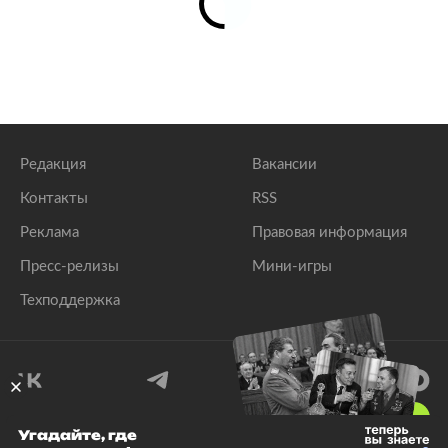
Редакция
Вакансии
Контакты
RSS
Реклама
Правовая информация
Пресс-релизы
Мини-игры
Техподдержка
18
+
Угадайте, где