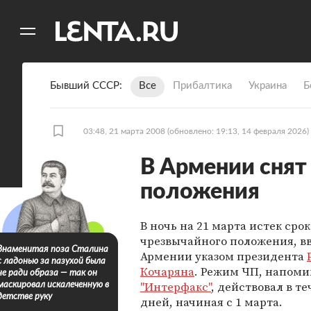
11
A
Бывший СССР
Все
Прибалтика
Украина
Б
03:48, 21 марта 2008
(обновлено: 19:13, 14 февраля 2026)
В Армении снят
положения
В ночь на 21 марта истек сро
чрезвычайного положения, в
Знаменитая поза Сталина
Армении указом президента
с ладонью за пазухой была
Кочаряна
. Режим ЧП, напоми
не ради образа — так он
"Интерфакс"
, действовал в те
маскировал искалеченную в
детстве руку
дней, начиная с 1 марта.