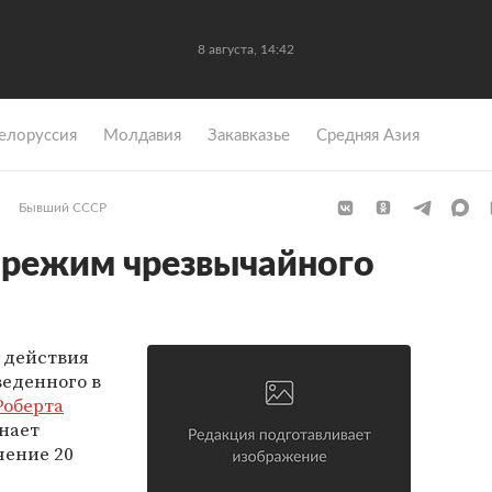
8 августа, 14:42
елоруссия
Молдавия
Закавказье
Средняя Азия
Бывший СССР
 режим чрезвычайного
к действия
веденного в
Роберта
нает
чение 20