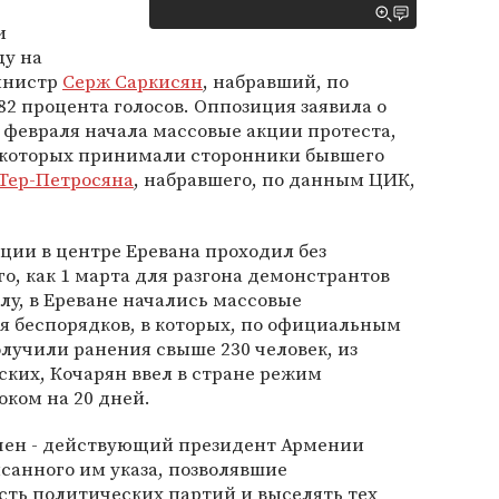
и
ду на
инистр
Серж Саркисян
, набравший, по
2 процента голосов. Оппозиция заявила о
 февраля начала массовые акции протеста,
в которых принимали сторонники бывшего
Тер-Петросяна
, набравшего, по данным ЦИК,
ции в центре Еревана проходил без
о, как 1 марта для разгона демонстрантов
у, в Ереване начались массовые
я беспорядков, в которых, по официальным
лучили ранения свыше 230 человек, из
ских, Кочарян ввел в стране режим
ком на 20 дней.
чен - действующий президент Армении
санного им указа, позволявшие
сть политических партий и выселять тех