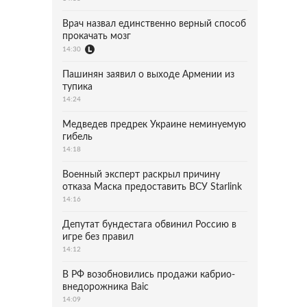
Врач назвал единственно верный способ
прокачать мозг
14:30
Пашинян заявил о выходе Армении из
тупика
14:24
Медведев предрек Украине неминуемую
гибель
14:18
Военный эксперт раскрыл причину
отказа Маска предоставить ВСУ Starlink
14:16
Депутат бундестага обвинил Россию в
игре без правил
14:12
В РФ возобновились продажи кабрио-
внедорожника Baic
14:09