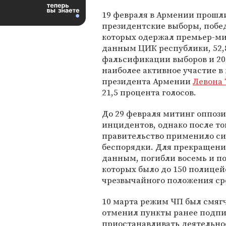
19 февраля в Армении прошл
президентские выборы, побе
которых одержал премьер-м
данным ЦИК республики, 52,8
фальсификации выборов и 20
наиболее активное участие 
президента Армении
Левона 
21,5 процента голосов.
До 29 февраля митинг оппози
инцидентов, однако после тог
правительство применило сил
беспорядки. Для прекращени
данным, погибли восемь и по
которых было до 150 полицей
чрезвычайного положения сро
10 марта режим ЧП был смяг
отменил пункты ранее подпи
приостанавливать деятельно