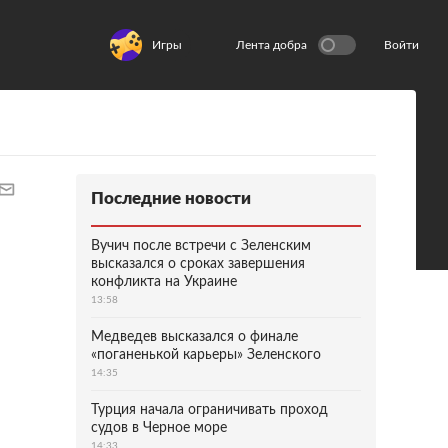
Игры
Лента добра
Войти
Последние новости
Вучич после встречи с Зеленским
высказался о сроках завершения
конфликта на Украине
13:58
Медведев высказался о финале
«поганенькой карьеры» Зеленского
14:35
Турция начала ограничивать проход
судов в Черное море
14:33