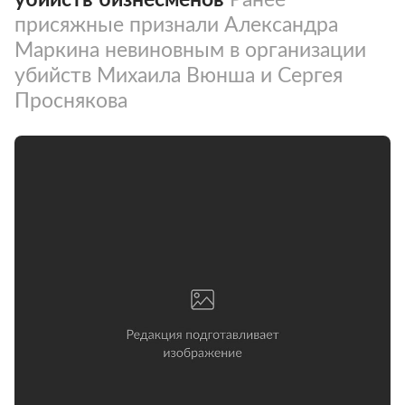
присяжные признали Александра
Маркина невиновным в организации
убийств Михаила Вюнша и Сергея
Проснякова