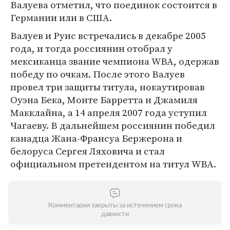
Валуева отметил, что поединок состоится в
Германии или в США.
Валуев и Руис встречались в декабре 2005
года, и тогда россиянин отобрал у
мексиканца звание чемпиона WBA, одержав
победу по очкам. После этого Валуев
провел три защиты титула, нокаутировав
Оуэна Бека, Монте Барретта и Джамиля
Макклайна, а 14 апреля 2007 года уступил
Чагаеву. В дальнейшем россиянин победил
канадца Жана-Франсуа Бержерона и
белоруса Сергея Ляховича и стал
официальном претендентом на титул WBA.
Комментарии закрыты за истечением срока
давности