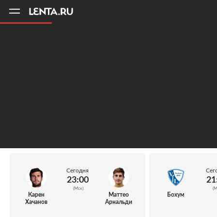
11
A
Сегодня
Сег
23:00
21
(Мск)
(М
Карен
Маттео
Бохум
Хачанов
Арнальди