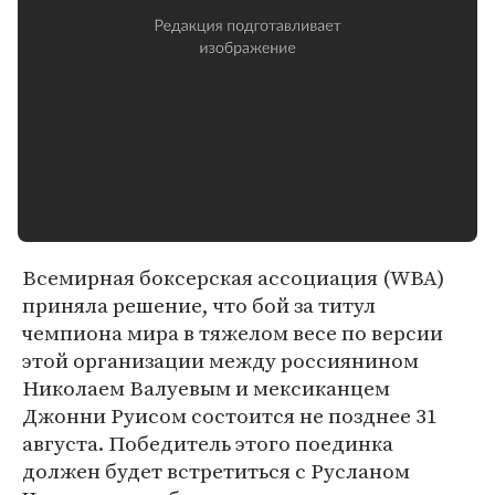
Всемирная боксерская ассоциация (WBA)
приняла решение, что бой за титул
чемпиона мира в тяжелом весе по версии
этой организации между россиянином
Николаем Валуевым и мексиканцем
Джонни Руисом состоится не позднее 31
августа. Победитель этого поединка
должен будет встретиться с Русланом