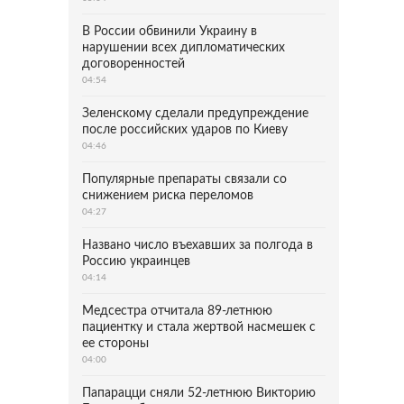
В России обвинили Украину в
нарушении всех дипломатических
договоренностей
04:54
Зеленскому сделали предупреждение
после российских ударов по Киеву
04:46
Популярные препараты связали со
снижением риска переломов
04:27
Названо число въехавших за полгода в
Россию украинцев
04:14
Медсестра отчитала 89-летнюю
пациентку и стала жертвой насмешек с
ее стороны
04:00
Папарацци сняли 52-летнюю Викторию