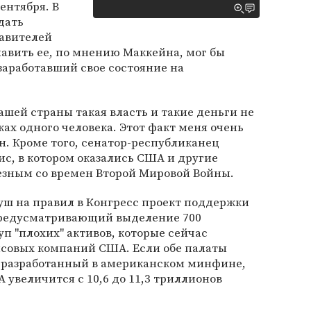
ентября. В
дать
авителей
лавить ее, по мнению Маккейна, мог бы
 заработавший свое состояние на
ашей страны такая власть и такие деньги не
ах одного человека. Этот факт меня очень
н. Кроме того, сенатор-республиканец
ис, в котором оказались США и другие
езным со времен Второй Мировой Войны.
уш на правил в Конгресс проект поддержки
предусматривающий выделение 700
п "плохих" активов, которые сейчас
нсовых компаний США. Если обе палаты
, разработанный в американском минфине,
 увеличится с 10,6 до 11,3 триллионов