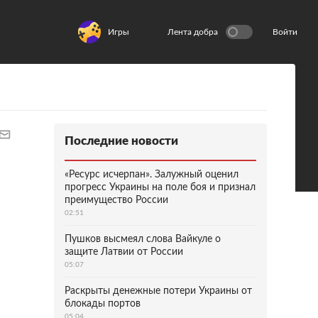
Игры
Лента добра
Войти
Последние новости
«Ресурс исчерпан». Залужный оценил
прогресс Украины на поле боя и признал
преимущество России
02:51
Пушков высмеял слова Вайкуле о
защите Латвии от России
05:07
Раскрыты денежные потери Украины от
блокады портов
05:04