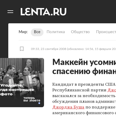
11
A
Мир
Все
Политика
Общество
Происшест
09:33, 23 сентября 2008
(обновлено: 14:56, 15 февраля 20
Маккейн усомни
спасению финан
Кандидат в президенты США
Угадайте,
Республиканской партии
Джо
где настоящее
фото
высказался за необходимость
обсуждения планов админис
Джорджа Буша
по поддержке
американского финансового 