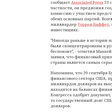
сообщает
Associated Press
23 с
частности, он предложил соз
комиссию с участием предст
обеих основных партий. Возг
миллиардер
Уоррен Баффет
,
инвестициях.
"Никогда раньше в истории н
были сконцентрированы в рук
беспокоит", - отметил Маккей
заявил, что финансовый криз
страны является самым серь
Напомним, что 20 сентября Б
финансового сектора США, 
миллиардов долларов на выку
находятся на балансах фина
Конгресса одобрят документ
то государственный долг США
долларов.