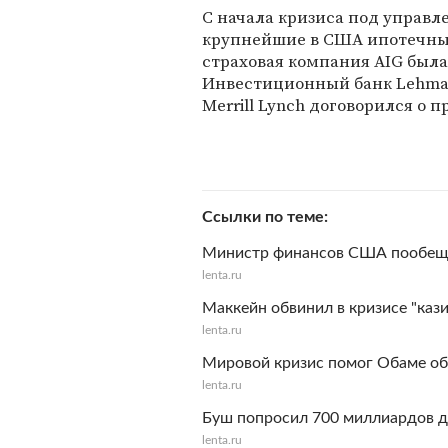
C начала кризиса под управл
крупнейшие в США ипотечные 
страховая компания AIG был
Инвестиционный банк Lehman 
Merrill Lynch договорился о п
Ссылки по теме
Министр финансов США пообеща
lenta.ru
Маккейн обвинил в кризисе "каз
lenta.ru
Мировой кризис помог Обаме об
lenta.ru
Буш попросил 700 миллиардов д
lenta.ru