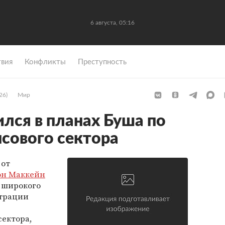
6 августа, 05:16
вия
Конфликты
Преступность
26)
Мир
лся в планах Буша по
сового сектора
 от
н Маккейн
 широкого
трации
сектора,