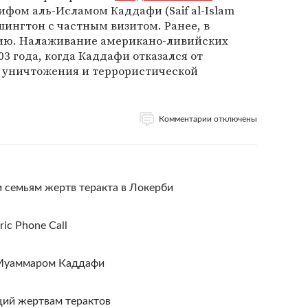
фом аль-Исламом Каддафи (Saif al-Islam
шингтон с частным визитом. Ранее, в
вию. Налаживание американо-ливийских
3 года, когда Каддафи отказался от
о уничтожения и террористической
Комментарии отключены
 семьям жертв теракта в Локерби
ric Phone Call
 Муаммаром Каддафи
ций жертвам терактов