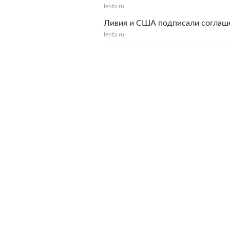
lenta.ru
Ливия и США подписали соглаше
lenta.ru