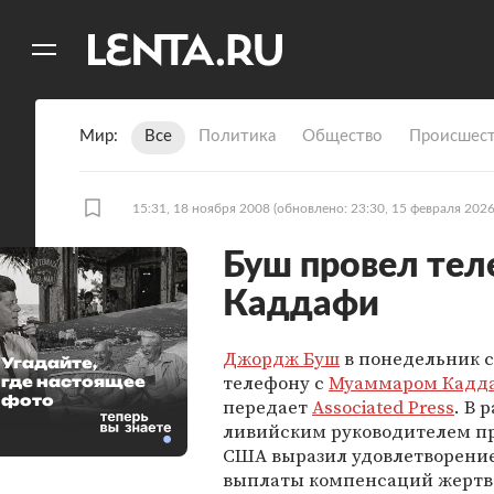
11
A
Мир
Все
Политика
Общество
Происшест
15:31, 18 ноября 2008
(обновлено: 23:30, 15 февраля 2026
Буш провел тел
Каддафи
Джордж Буш
в понедельник с
Угадайте,
телефону с
Муаммаром Кадд
где настоящее
фото
передает
Associated Press
. В 
ливийским руководителем п
США выразил удовлетворение
выплаты компенсаций жерт