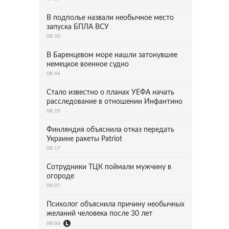
В подполье назвали необычное место
запуска БПЛА ВСУ
08:50
В Баренцевом море нашли затонувшее
немецкое военное судно
08:44
Стало известно о планах УЕФА начать
расследование в отношении Инфантино
08:26
Финляндия объяснила отказ передать
Украине ракеты Patriot
08:17
Сотрудники ТЦК поймали мужчину в
огороде
08:07
Психолог объяснила причину необычных
желаний человека после 30 лет
08:06