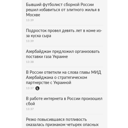
Бывший футболист сборной России
решил избавиться от элитного жилья в
Москве
13:39
Подросток провел девять лет в коме из-
за куска сыра
13:39
Азербайджан предложил организовать
поставки газа Украине
13:38
В России ответили на слова главы МИД
Азербайджана о стратегическом
партнерстве с Украиной
13:37
В работе интернета в России произошел
сбой
13:37
Резко повысившаяся потливость
оказалась признаком четырех опасных