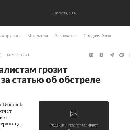
6 августа, 13:41
елоруссия
Молдавия
Закавказье
Средняя Азия
)
Бывший СССР
алистам грозит
 за статью об обстреле
 Dziennik,
отчет
й о
 границе,