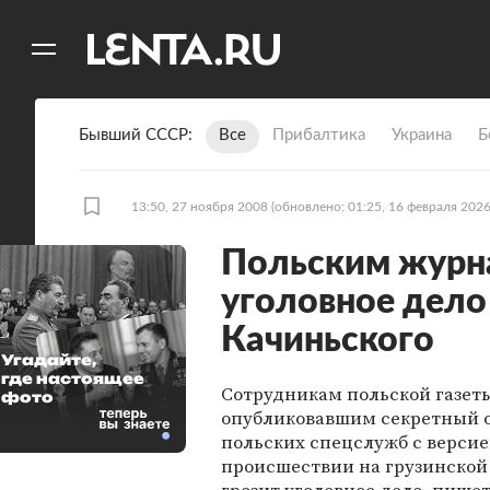
11
A
Бывший СССР
Все
Прибалтика
Украина
Б
13:50, 27 ноября 2008
(обновлено: 01:25, 16 февраля 2026
Польским журн
уголовное дело
Качиньского
Угадайте,
где настоящее
Сотрудникам польской газеты
фото
опубликовавшим секретный 
польских спецслужб с версие
происшествии на грузинской