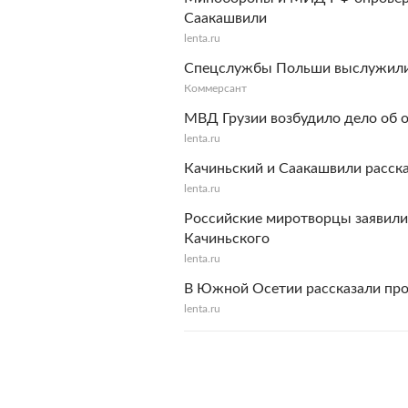
Саакашвили
lenta.ru
Спецслужбы Польши выслужилис
Коммерсант
МВД Грузии возбудило дело об 
lenta.ru
Качиньский и Саакашвили расска
lenta.ru
Российские миротворцы заявили 
Качиньского
lenta.ru
В Южной Осетии рассказали про
lenta.ru