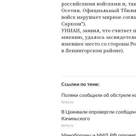
российскими войсками и, та
Осетии. Официальный Тбилис
войск нарушает мирное согл
Саркози").
УНИАН, заявил, что считает п
мнению, удалось засвидетел
имевшее место со стороны Ро
в Ленингорском районе).
Ссылки по теме
Поляки сообщили об обстреле к
lenta.ru
В Цхинвали опровергли сообщен
Качиньского
lenta.ru
Минобороны и МИД РФ опроверг