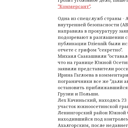
грозит уголовное дело, пише
"Коммерсант"
.
Одна из спецслужб страны - 
внутренней безопасности (AB
направила в прокуратуру заяв
подозревают в разглашении с
публикации Dziennik были и
отчете с грифом "секретно".
Михаил Саакашвили "оставалс
что на границе Южной Осетии
заявили представители росси
Ирина Гаглоева в комментари
пограничники все же "дали а
остановить приближавшийся 
Грузии и Польши.
Лех Качиньский, находясь 23 
участок южноосетинской гран
Ленингорский район Южной О
находившийся под контролем
Ахалгорским, после недавнег