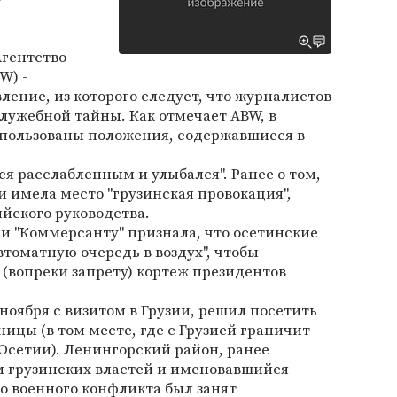
т
Агентство
W) -
ление, из которого следует, что журналистов
лужебной тайны. Как отмечает ABW, в
спользованы положения, содержавшиеся в
я расслабленным и улыбался". Ранее о том,
 имела место "грузинская провокация",
йского руководства.
и "Коммерсанту" признала, что осетинские
втоматную очередь в воздух", чтобы
(вопреки запрету) кортеж президентов
ноября с визитом в Грузии, решил посетить
ицы (в том месте, где с Грузией граничит
сетии). Ленингорский район, ранее
 грузинских властей и именовавшийся
о военного конфликта был занят