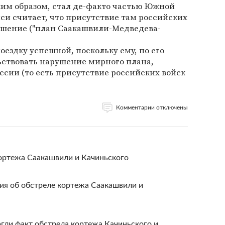
ким образом, стал де-факто частью Южной
и считает, что присутствие там российских
ашение ("план Саакашвили-Медведева-
оездку успешной, поскольку ему, по его
ьствовать нарушение мирного плана,
ссии (то есть присутствие российских войск
Комментарии отключены
ортежа Саакашвили и Качиньского
ия об обстреле кортежа Саакашвили и
ли факт обстрела кортежа Качиньского и