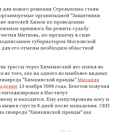
 для нового решения Стрельченко стали
 организуемые организацией "Защитники
ние жителей Химок по проведению
рожанам пришлось бы решить судьбу
тметил Митволь, по-прежнему в силе
подписанное губернатором Московской
 а для его отмены необходим областной
ва трассы через Химкинский лес попал во
ле того, как на одного из наиболее видных
 главреда "Химкинской правды"
Михаила
падение
13 ноября 2008 года. Бекетов получил
спитализирован в Институт
нему и находится. Ему ампутировали ногу и
в вышел спустя 8 дней после нападения. СКП
а главреда "Химкинской правды" как