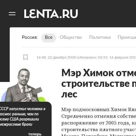
11
A
Россия
Все
Общество
Политика
Происше
16:48, 22 декабря 2008
(обновлено: 06:53, 16 февраля 202
Мэр Химок отм
строительстве 
лес
Мэр подмосковных Химок Вл
СССР запустил человека в
космос раньше, чем по
Стрельченко отменил собств
всему США разрешили
распоряжение от 2005 года, 
межрасовые браки
строительства платного учас