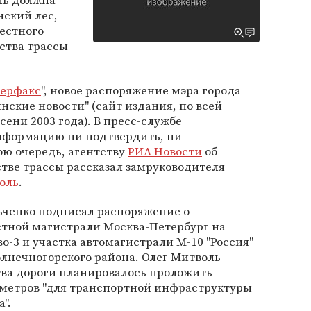
ль должна
нский лес,
местного
ства трассы
ерфакс
", новое распоряжение мэра города
нские новости" (cайт издания, по всей
сени 2003 года). В пресс-службе
нформацию ни подтвердить, ни
ою очередь, агентству
РИА Новости
об
тве трассы рассказал замруководителя
оль
.
ьченко подписал распоряжение о
стной магистрали Москва-Петербург на
-3 и участка автомагистрали М-10 "Россия"
лнечногорского района. Олег Митволь
тва дороги планировалось проложить
метров "для транспортной инфраструктуры
".