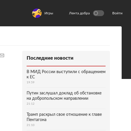
Игры
Лента добра
Войти
Последние новости
В МИД России выступили с обращением
к ЕС
19:59
Путин заслушал доклад об обстановке
на добропольском направлении
21:12
Трамп раскрыл свое отношение к главе
Пентагона
21:10