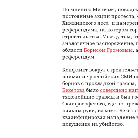
По мнению Митволя, поводом
постоянные акции протеста,
Химкинского леса" и намере
референдума, на котором го
строительства. Между тем, о
аналогичное распоряжение, 
области
Борисом Громовым
,
референдум.
Конфликт вокруг строительст
внимание российских СМИ пос
борцов с прокладкой трассы,
Бекетова
было
совершено на
тяжелейшие травмы и был го
Склифософского, где по-преж
пальцы руки, из комы Бекето
квалифицировал нападение н
покушение на убийство.