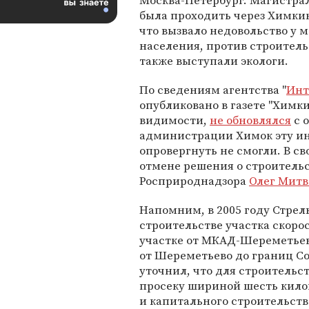
Москва-Петербург. Магистра
была проходить через Химки
что вызвало недовольство у 
населения, против строитель
также выступали экологи.
По сведениям агентства "
Инт
опубликовано в газете "Химки
видимости,
не обновлялся
с о
администрации Химок эту и
опровергнуть не смогли. В св
отмене решения о строительс
Росприроднадзора
Олег Митв
Напомним, в 2005 году Стрел
строительстве участка скоро
участке от МКАД-Шереметьево
от Шереметьево до границ Со
уточнил, что для строительс
просеку шириной шесть кило
и капитального строительства