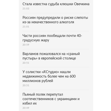
Стала известна судьба клюшки Овечкина
21:03
Россиян предупредили о риске слепоты
из-за некачественного алкоголя
21:01
Части россиян пообещали почти 40-
градусную жару
20:59
Варламов пожаловался на «сраный
пустырь» в европейской столице
20:51
У солистки «А'Студио» нашли
недвижимость более чем на 600
миллионов рублей
20:51
Пьяный поляк перепутал
соотечественников с украинцами и
избил их
20:49