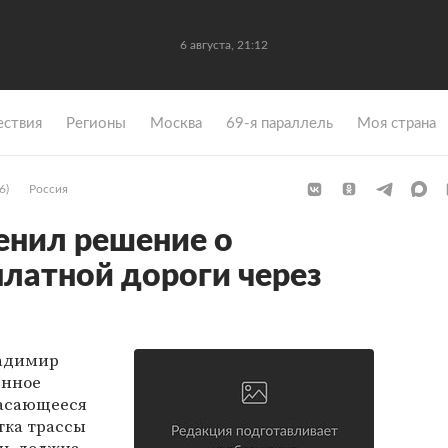
6 августа, 21:12
ствия
Регионы
Москва
69-я параллель
Моя страна
6)
Россия
енил решение о
платной дороги через
адимир
енное
касающееся
тка трассы