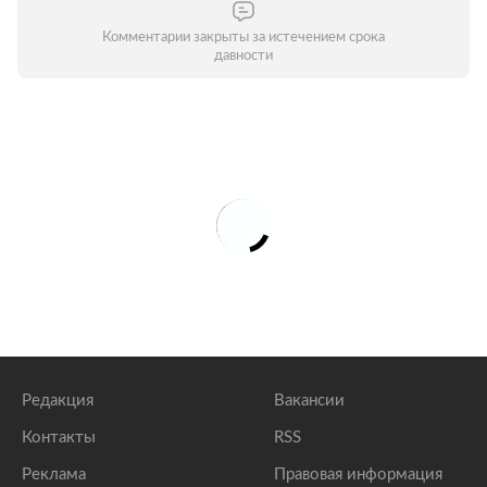
Комментарии закрыты за истечением срока
давности
Редакция
Вакансии
Контакты
RSS
Реклама
Правовая информация