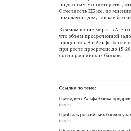
по данным министерства, отм
Отчетность ЦБ же, по мнению
положения дел, так как банк
В самом конце марта в Агентс
что объем просроченной задо
процентов. А в Альфа-банке 
при росте просрочки до 15-2
сотни российских банков.
Ссылки по теме
Президент Альфа-банка предрек
lenta.ru
Прибыль российских банков упал
lenta.ru
ЦБ не поверил во вторую волну 