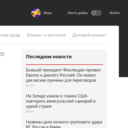
Игры
Лента добра
Войти
ская среда
Климат и экология
Деловой климат
Последние новости
Бывший президент Финляндии призвал
Европу к диалогу Россией. Он назвал
две веские причины для переговоров
06:54
На Западе узнали о планах США
повторить венесуэльский сценарий в
одной стране
08:10
Названы цели ночного группового удара
ВС России в Киеве