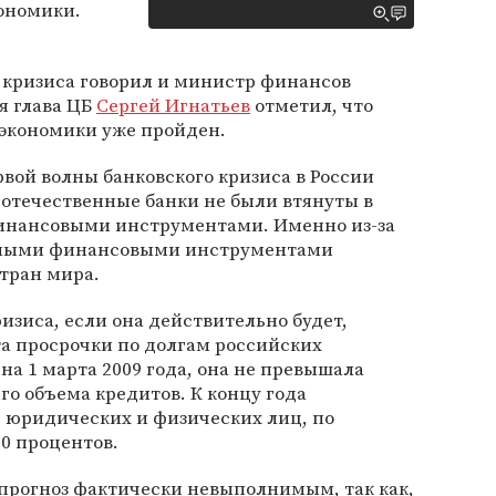
кономики.
 кризиса говорил и министр финансов
мя глава ЦБ
Сергей Игнатьев
отметил, что
 экономики уже пройден.
рвой волны банковского кризиса в России
к отечественные банки не были втянуты в
инансовыми инструментами. Именно из-за
дными финансовыми инструментами
тран мира.
ризиса, если она действительно будет,
ста просрочки по долгам российских
а 1 марта 2009 года, она не превышала
го объема кредитов. К концу года
 юридических и физических лиц, по
10 процентов.
 прогноз фактически невыполнимым, так как,