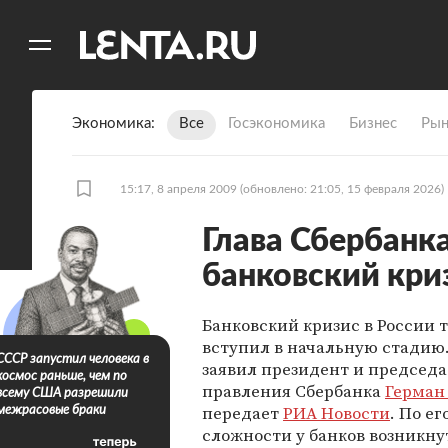
11
A
Экономика
Все
Госэкономика
Бизнес
Рын
15:17, 8 апреля 2009
(обновлено: 21:05, 15 февраля 2026)
Глава Сбербанк
банковский кри
Банковский кризис в России 
вступил в начальную стадию.
СССР запустил человека в
заявил президент и председа
космос раньше, чем по
правления Сбербанка
Герман
всему США разрешили
передает
РИА Новости
. По ег
межрасовые браки
сложности у банков возникнут