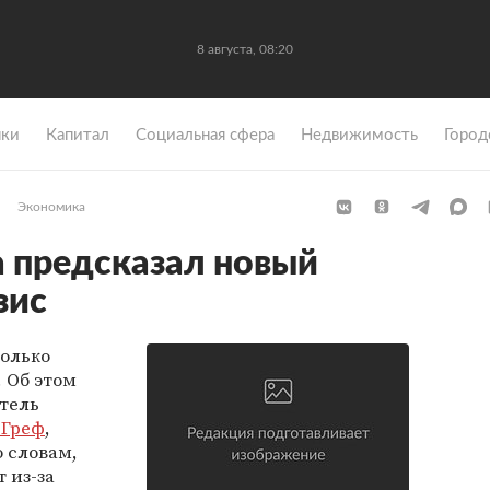
8 августа, 08:20
ки
Капитал
Социальная сфера
Недвижимость
Город
Экономика
а предсказал новый
зис
только
 Об этом
тель
 Греф
,
о словам,
 из-за