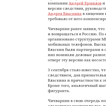
компании
Андрей Ермилов
и 
версии следствия, руководст
Андрея Власкина
в хищении 
требовало от него компенсир
Чичваркин ранее заявил, что
и возвращаться в Россию. По
организовано структурами М
мобильных телефонов. Выска
Власкин были партнерами в с
них возникли деловые разног
отверг эту версию как несос
3 сентября стало известно, ч
следствием, дав признатель
Власкина и причастности к 
Кроме того, аналогичный ша
фигуранта.
Чичваркин в свою очередь по
следствием поступили так, п