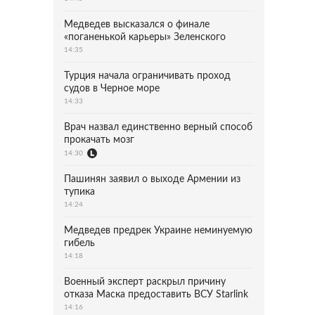
Медведев высказался о финале
«поганенькой карьеры» Зеленского
14:35
Турция начала ограничивать проход
судов в Черное море
14:33
Врач назвал единственно верный способ
прокачать мозг
14:30
Пашинян заявил о выходе Армении из
тупика
14:24
Медведев предрек Украине неминуемую
гибель
14:18
Военный эксперт раскрыл причину
отказа Маска предоставить ВСУ Starlink
14:16