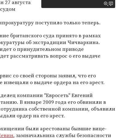
н 27 августа
 судом
прокуратуру поступило только теперь.
ние британского суда принято в рамках
окуратуры об экстрадиции Чичваркина.
 идет о принудительном приводе
удет рассматривать вопрос о его выдаче
вис со своей стороны заявил, что его
 извещали о выдаче ордера на его арест.
аделец компании "Евросеть" Евгений
танию. В январе 2009 года его обвинили в
отрудника собственной компании, объявили
дали ордер на его арест.
похищении были арестованы бывшие вице-
Левин
, замначальника службы безопасности