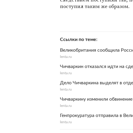
поступил таким же образом.
Ссылки по теме
Великобритания сообщила Росси
lenta.ru
Чичваркин отказался идти на сд
lenta.ru
Дело Чичваркина выделят в отд
lenta.ru
Чичваркину изменили обвинение
lenta.ru
Генпрокуратура отправила в Вел
lenta.ru