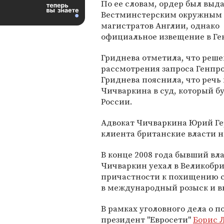
По ее словам, ордер был выда
Вестминстерским окружным
магистратов Англии, однако
официальное извещение в Ген
Гриднева отметила, что реше
рассмотрения запроса Генпр
Гриднева пояснила, что речь
Чичваркина в суд, который б
России.
Адвокат Чичваркина Юрий Гер
клиента британские власти не
В конце 2008 года бывший вл
Чичваркин уехал в Великобри
причастности к похищению с
в международный розыск и вы
В рамках уголовного дела о 
президент "Евросети"
Борис 