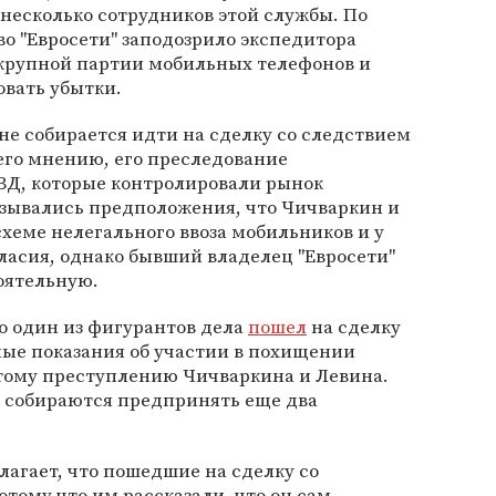
несколько сотрудников этой службы. По
во "Евросети" заподозрило экспедитора
крупной партии мобильных телефонов и
овать убытки.
 не собирается идти на сделку со следствием
 его мнению, его преследование
ВД, которые контролировали рынок
зывались предположения, что Чичваркин и
хеме нелегального ввоза мобильников и у
ласия, однако бывший владелец "Евросети"
тоятельную.
то один из фигурантов дела
пошел
на сделку
ные показания об участии в похищении
этому преступлению Чичваркина и Левина.
г собираются предпринять еще два
лагает, что пошедшие на сделку со
отому что им рассказали, что он сам