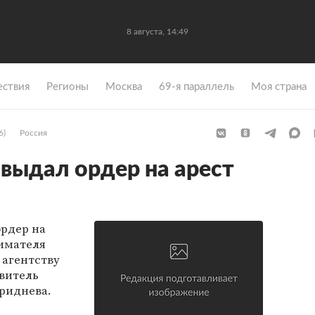
8 августа, 14:49
ствия
Регионы
Москва
69-я параллель
Моя страна
6)
Россия
 выдал ордер на арест
рдер на
имателя
м агентству
витель
риднева.