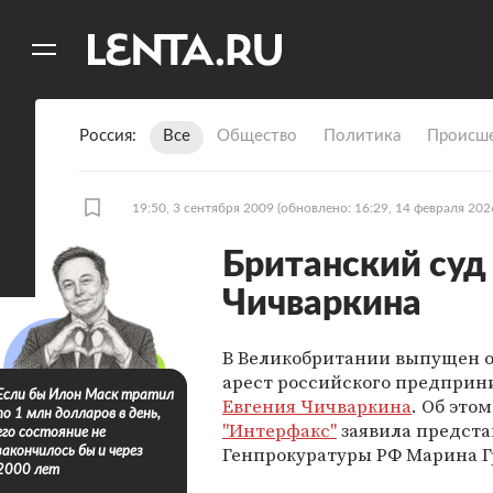
11
A
Россия
Все
Общество
Политика
Происше
19:50, 3 сентября 2009
(обновлено: 16:29, 14 февраля 202
Британский суд
Чичваркина
В Великобритании выпущен о
арест российского предприн
Если бы Илон Маск тратил
Евгения Чичваркина
. Об это
по 1 млн долларов в день,
"Интерфакс"
заявила предста
его состояние не
Генпрокуратуры РФ Марина Г
закончилось бы и через
2000 лет