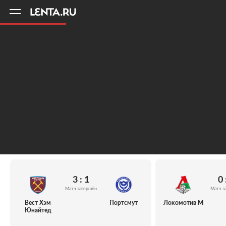
11
A
3 : 1
0 
Матч завершён
Матч з
Вест Хэм
Портсмут
Локомотив М
Юнайтед