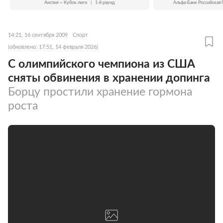
Англия — Кубок лиги
|
1-й раунд
Альфа-Банк Российская 
14:21, 16 сентября 2009
Спорт
(обновлено: 17:51, 14 февраля 2026)
С олимпийского чемпиона из США
сняты обвинения в хранении допинга
Борцу простили хранение гормона
роста