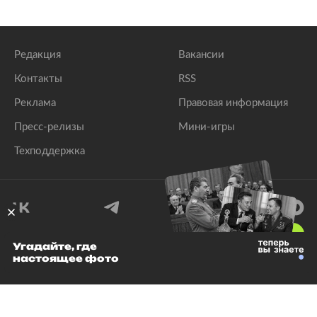
Редакция
Вакансии
Контакты
RSS
Реклама
Правовая информация
Пресс-релизы
Мини-игры
Техподдержка
18
+
Угадайте, где
настоящее фото
© 1999–2026 Все права защищены.
ООО «Лента.Ру»
Лента добра
деактивирована. Добро