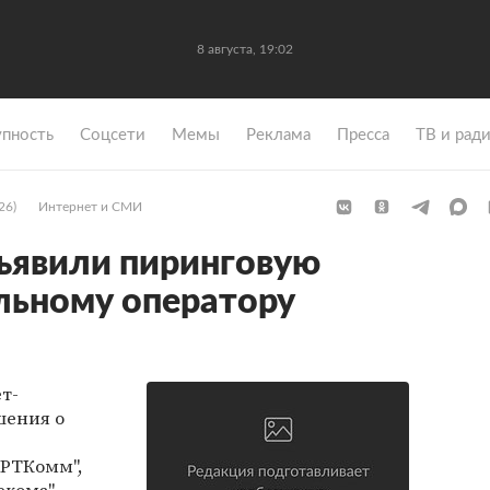
8 августа, 19:02
упность
Coцсети
Мемы
Реклама
Пресса
ТВ и рад
26)
Интернет и СМИ
ъявили пиринговую
льному оператору
т-
шения о
"РТКомм",