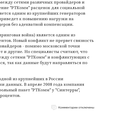
между сетями различных провайдеров и
ение "РТКомм" расценок для социальной
вляется одним из крупнейших генераторов
 приведет к повышению нагрузки на
деров без адекватной компенсации.
иринговая война) является одним из
ентов. Новый конфликт не прервет связность
овайдеров - помимо московской точки
 и другие. Но специалисты считают, что
ежду сетями "РТКомм" и конфликтующих с
я, так как данные будут направляться по
одной из крупнейших в России
и данных. В апреле 2008 года компания
рольный пакет "РТКомм" у "Синтерры",
процентов.
Комментарии отключены