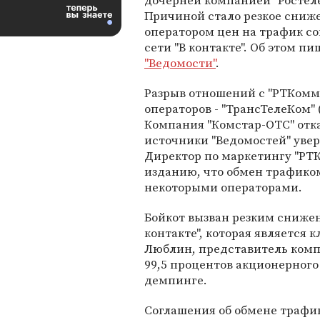
дочерней компанией "Ростеле
Причиной стало резкое сниж
оператором цен на трафик с
сети "В контакте". Об этом пи
"Ведомости"
.
Разрыв отношений с "РТКомм
операторов - "ТрансТелеКом" 
Компания "Комстар-ОТС" отк
источники "Ведомостей" уверя
Директор по маркетингу "РТ
изданию, что обмен трафико
некоторыми операторами.
Бойкот вызван резким снижен
контакте", которая является
Люблин, представитель комп
99,5 процентов акционерного
демпинге.
Соглашения об обмене трафи