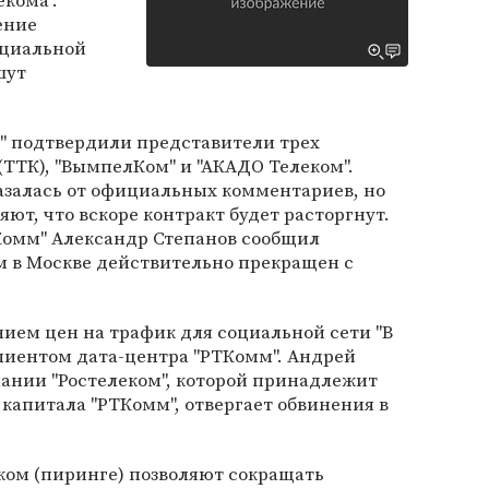
кома".
ение
оциальной
шут
" подтвердили представители трех
(ТТК), "ВымпелКом" и "АКАДО Телеком".
азалась от официальных комментариев, но
ют, что вскоре контракт будет расторгнут.
Комм" Александр Степанов сообщил
м в Москве действительно прекращен с
ием цен на трафик для социальной сети "В
 клиентом дата-центра "РТКомм". Андрей
ании "Ростелеком", которой принадлежит
 капитала "РТКомм", отвергает обвинения в
ком (пиринге) позволяют сокращать