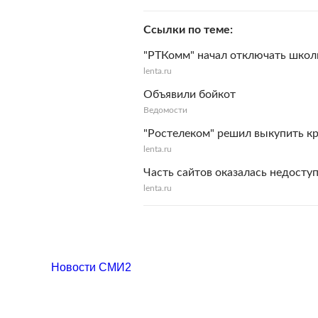
Ссылки по теме
"РТКомм" начал отключать школ
lenta.ru
Объявили бойкот
Ведомости
"Ростелеком" решил выкупить к
lenta.ru
Часть сайтов оказалась недоступ
lenta.ru
Новости СМИ2