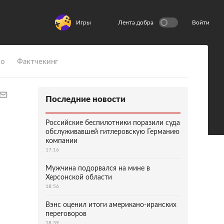
Игры
Лента добра
Войти
ио
Фактчекинг
Последние новости
Российские беспилотники поразили суда
обслуживавшей гитлеровскую Германию
компании
17:16
Мужчина подорвался на мине в
Херсонской области
18:56
Вэнс оценил итоги американо-иранских
переговоров
18:39