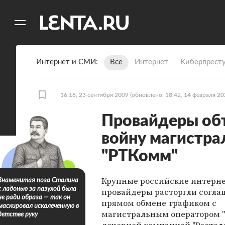
11
A
Интернет и СМИ
Все
Интернет
Киберпрест
16:18, 23 сентября 2009
(обновлено: 18:42, 14 февраля 20
Провайдеры об
войну магистра
"РТКомм"
Крупные российские интерне
Знаменитая поза Сталина
с ладонью за пазухой была
провайдеры расторгли согла
не ради образа — так он
прямом обмене трафиком с
маскировал искалеченную в
магистральным оператором 
детстве руку