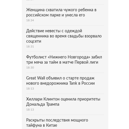
Женщина схватила чужого ребенка в
российском парке и унесла его
18:34
Действие невесты с одеждой
священника во время свадьбы взорвало
соцсети
18:31
Футболист «Нижнего Новгорода» забил
три мяча за тайм в матче Первой лиги
18:30
Great Wall объявил о старте продаж
нового внедорожника Tank в России
18:13
Хиллари Клинтон оценила приоритеты
Дональда Трампа
18:13
Раскрыты последствия мощного
тайфуна в Китае