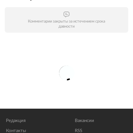
Комментарии закрыты за истечением срока
давности
Редакция
Вакансии
Контакты
RSS