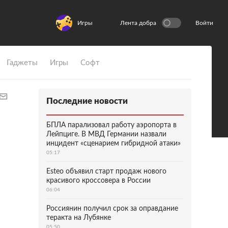
Игры
Лента добра
Войти
Гаджеты
Игры
Софт
Последние новости
БПЛА парализовал работу аэропорта в
Лейпциге. В МВД Германии назвали
инцидент «сценарием гибридной атаки»
05:17
Esteo объявил старт продаж нового
красивого кроссовера в России
06:04
Россиянин получил срок за оправдание
теракта на Лубянке
05:50