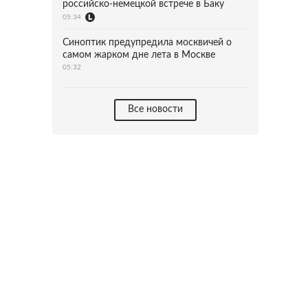
российско-немецкой встрече в Баку
05:34
Синоптик предупредила москвичей о
самом жарком дне лета в Москве
05:32
Все новости