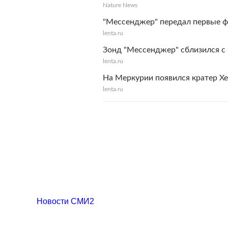
Nature News
"Мессенджер" передал первые 
lenta.ru
Зонд "Мессенджер" сблизился с
lenta.ru
На Меркурии появился кратер Х
lenta.ru
Новости СМИ2