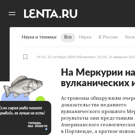
11
A
Наука и техника
Все
Наука
В России
Кос
14:56, 22 октября 2009
(обновлено: 22:54, 14 февраля 202
На Меркурии н
вулканических 
Астрономы обнаружили очер
доказательства недавнего
Если сырая рыба пахнет
вулканического прошлого Ме
«рыбой», ее лучше не есть!
результаты они представили 
Американского геологическо
в Портленде, а краткое изло