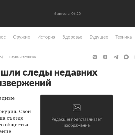
6 августа, 06:20
мос
Оружие
История
Здоровье
Будущее
Техника
6)
Наука и техника
ашли следы недавних
извержений
едные
ркурия. Свои
на съезде
го общества
жение