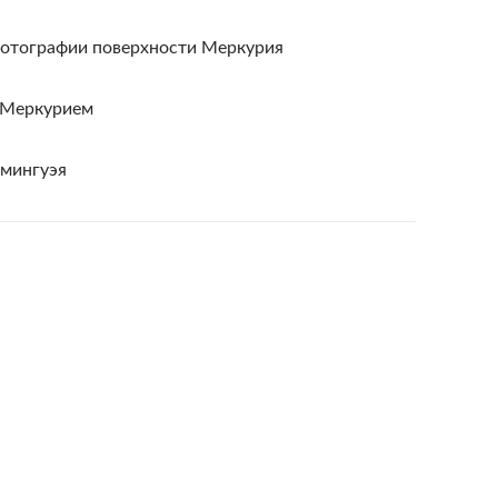
фотографии поверхности Меркурия
 Меркурием
емингуэя