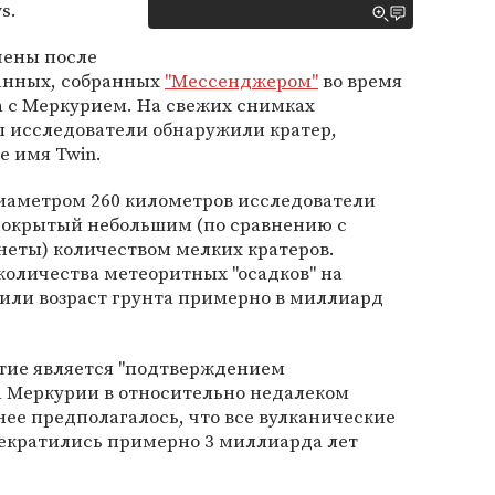
s.
чены после
анных, собранных
"Мессенджером"
во время
а с Меркурием. На свежих снимках
 исследователи обнаружили кратер,
 имя Twin.
диаметром 260 километров исследователи
покрытый небольшим (по сравнению с
неты) количеством мелких кратеров.
количества метеоритных "осадков" на
или возраст грунта примерно в миллиард
тие является "подтверждением
а Меркурии в относительно недалеком
нее предполагалось, что все вулканические
рекратились примерно 3 миллиарда лет