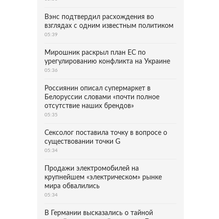
Вэнс подтвердил расхождения во
взглядах с одним известным политиком
05:39
Мирошник раскрыл план ЕС по
урегулированию конфликта на Украине
05:36
Россиянин описал супермаркет в
Белоруссии словами «почти полное
отсутствие наших брендов»
05:35
Сексолог поставила точку в вопросе о
существовании точки G
05:34
Продажи электромобилей на
крупнейшем «электрическом» рынке
мира обвалились
05:34
В Германии высказались о тайной