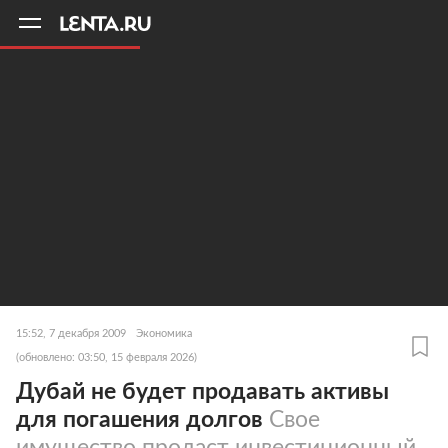
11
A
15:52, 7 декабря 2009
Экономика
(обновлено: 03:50, 15 февраля 2026)
Дубай не будет продавать активы
для погашения долгов
Свое
имущество продаст инвестиционный