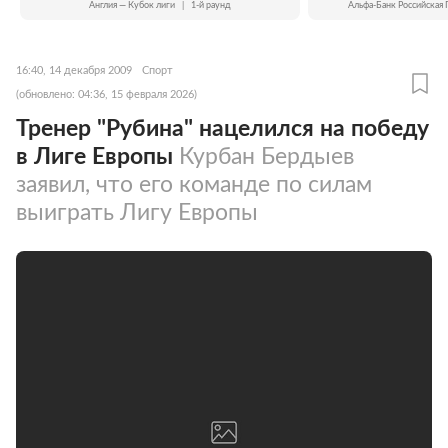
Англия — Кубок лиги
|
1-й раунд
Альфа-Банк Российская 
16:40, 14 декабря 2009
Спорт
(обновлено: 04:36, 15 февраля 2026)
Тренер "Рубина" нацелился на победу
в Лиге Европы
Курбан Бердыев
заявил, что его команде по силам
выиграть Лигу Европы