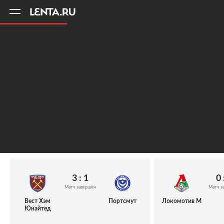
11
A
3 : 1
0 
Матч завершён
Матч з
Вест Хэм
Портсмут
Локомотив М
Юнайтед