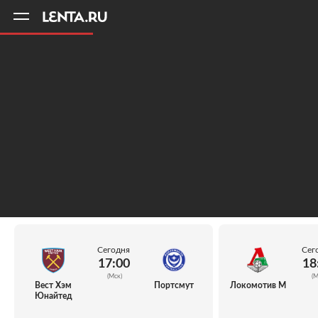
11
A
Сегодня
Сег
17:00
18
(Мск)
(М
Вест Хэм
Портсмут
Локомотив М
Юнайтед