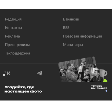
Редакция
Вакансии
Контакты
RSS
Реклама
Правовая информация
Пресс-релизы
Мини-игры
Техподдержка
18
+
Угадайте, где
настоящее фото
© 1999–2026 Все права защищены.
ООО «Лента.Ру»
Лента добра
деактивирована. Добро