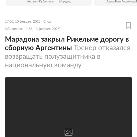
Англия — Кубок лиги
|
1-й раунд
Альфа-Банк Российская 
17:00, 10 февраля 2010
Спорт
(обновлено: 11:36, 13 февраля 2026)
Марадона закрыл Рикельме дорогу в
сборную Аргентины
Тренер отказался
возвращать полузащитника в
национальную команду