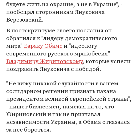
будете жить на окраине, а не в Украине", -
пообещал сторонникам Януковича
Березовский.
В постскриптуме своего послания он
обратился к "лидеру демократического
мира"
Бараку Обаме
и "идеологу
современного русского мракобесия"
Владимиру Жириновскому
, которые успели
поздравить Януковича с победой.
"Не вижу никакой случайности в вашем
солидарном решении признать пахана
президентом великой европейской страны",
- пишет бизнесмен, намекая на то, что
Жириновский и так не признавал
независимости Украины, а Обама отказался
за нее бороться.