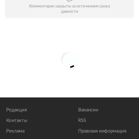
Комментарии закрыты за истечением срока
давности
Редакция
Вакансии
Контакты
RSS
Реклама
Правовая информация