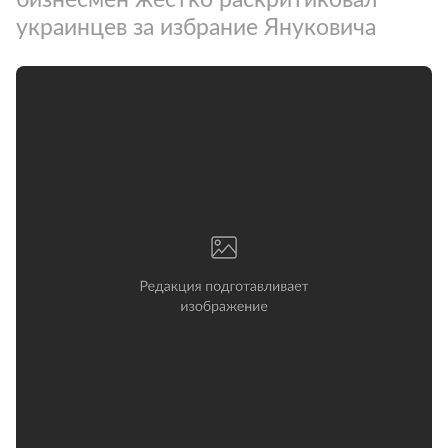
украинцев за избрание Януковича