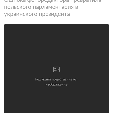
польского парламентария в
украинского президента